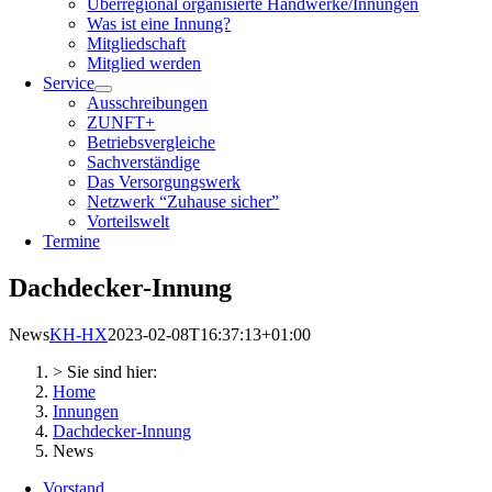
Überregional organisierte Handwerke/Innungen
Was ist eine Innung?
Mitgliedschaft
Mitglied werden
Service
Ausschreibungen
ZUNFT+
Betriebsvergleiche
Sachverständige
Das Versorgungswerk
Netzwerk “Zuhause sicher”
Vorteilswelt
Termine
Dachdecker-Innung
News
KH-HX
2023-02-08T16:37:13+01:00
> Sie sind hier:
Home
Innungen
Dachdecker-Innung
News
Vorstand