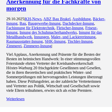
Anerkennung für die Fachkräfte von
morgen
29.10.2025
|
KH-News
,
ABZ Bau Brakel
,
Ausbildung
,
Bäcker-
Innung
,
Bau
,
Baugewerbe-Innung
,
Dachdecker-Innung
,
Fachinnung für Elektrotechnik
,
Fleischer-Innung
,
Friseur-
Innung
,
Innung des Schuhmacherhandwerks
,
Innung für das
Metallhandwerk
,
Innungen
,
Maler- und Lackiererinnung
,
Raumausstatter-Innung
,
SHK-Innung
,
Tischler-Innung
,
Zimmerei
,
Zimmerer-Innung
|
Viel Applaus, Anerkennung und Präsente für die Besten der
Besten im heimischen Handwerk: In einer stimmungsvollen
Feierstunde ehrten Vertreter der Kreishandwerkerschaft
Höxter-Warburg 20 frischgekürte Gesellinnen und Gesellen,
die in ihren theoretischen und praktischen Winter- und
Sommerprüfungen mit hervorragenden Leistungen überzeugt
haben. Diese Prüfungsfeier, an der zahlreiche Vertreterinnen
und Vertreter aus Politik, Wirtschaft und Gesellschaft sowie
viele Eltern teilnahmen, erwies sich als echte Premiere.
Weiterlesen