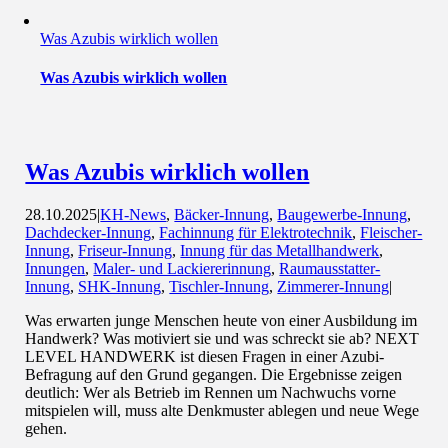
Was Azubis wirklich wollen
Was Azubis wirklich wollen
Was Azubis wirklich wollen
28.10.2025
|
KH-News
,
Bäcker-Innung
,
Baugewerbe-Innung
,
Dachdecker-Innung
,
Fachinnung für Elektrotechnik
,
Fleischer-
Innung
,
Friseur-Innung
,
Innung für das Metallhandwerk
,
Innungen
,
Maler- und Lackiererinnung
,
Raumausstatter-
Innung
,
SHK-Innung
,
Tischler-Innung
,
Zimmerer-Innung
|
Was erwarten junge Menschen heute von einer Ausbildung im
Handwerk? Was motiviert sie und was schreckt sie ab? NEXT
LEVEL HANDWERK ist diesen Fragen in einer Azubi-
Befragung auf den Grund gegangen. Die Ergebnisse zeigen
deutlich: Wer als Betrieb im Rennen um Nachwuchs vorne
mitspielen will, muss alte Denkmuster ablegen und neue Wege
gehen.