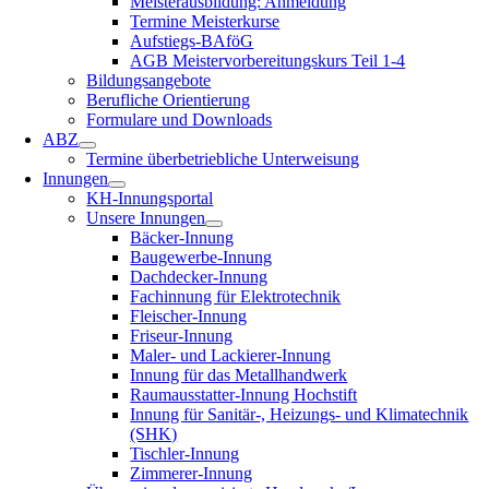
Meisterausbildung: Anmeldung
Termine Meisterkurse
Aufstiegs-BAföG
AGB Meistervorbereitungskurs Teil 1-4
Bildungsangebote
Berufliche Orientierung
Formulare und Downloads
ABZ
Termine überbetriebliche Unterweisung
Innungen
KH-Innungsportal
Unsere Innungen
Bäcker-Innung
Baugewerbe-Innung
Dachdecker-Innung
Fachinnung für Elektrotechnik
Fleischer-Innung
Friseur-Innung
Maler- und Lackierer-Innung
Innung für das Metallhandwerk
Raumausstatter-Innung Hochstift
Innung für Sanitär-, Heizungs- und Klimatechnik
(SHK)
Tischler-Innung
Zimmerer-Innung