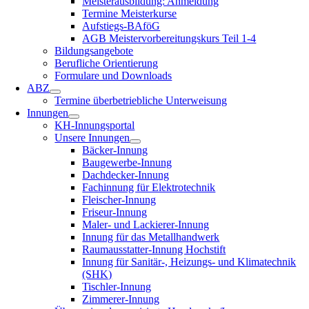
Meisterausbildung: Anmeldung
Termine Meisterkurse
Aufstiegs-BAföG
AGB Meistervorbereitungskurs Teil 1-4
Bildungsangebote
Berufliche Orientierung
Formulare und Downloads
ABZ
Termine überbetriebliche Unterweisung
Innungen
KH-Innungsportal
Unsere Innungen
Bäcker-Innung
Baugewerbe-Innung
Dachdecker-Innung
Fachinnung für Elektrotechnik
Fleischer-Innung
Friseur-Innung
Maler- und Lackierer-Innung
Innung für das Metallhandwerk
Raumausstatter-Innung Hochstift
Innung für Sanitär-, Heizungs- und Klimatechnik
(SHK)
Tischler-Innung
Zimmerer-Innung