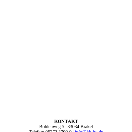
KONTAKT
Bohlenweg 5 | 33034 Brakel
Telefon: 05272 3700-0 |
info@kh-hx.de