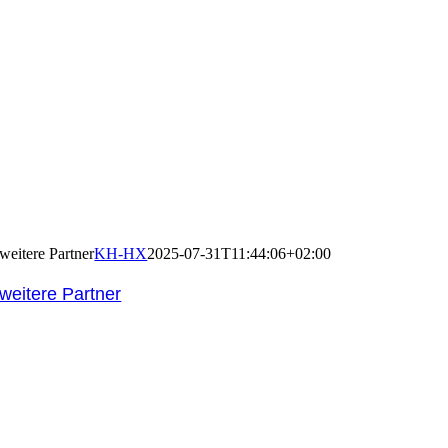
weitere Partner
KH-HX
2025-07-31T11:44:06+02:00
weitere Partner