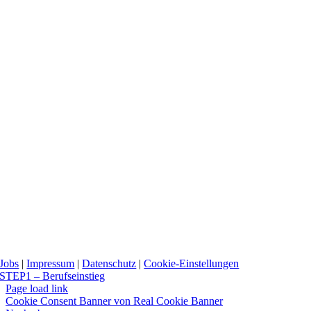
Jobs
|
Impressum
|
Datenschutz
|
Cookie-Einstellungen
STEP1 – Berufseinstieg
Page load link
Cookie Consent Banner von Real Cookie Banner