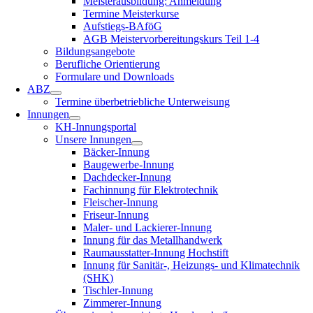
Meisterausbildung: Anmeldung
Termine Meisterkurse
Aufstiegs-BAföG
AGB Meistervorbereitungskurs Teil 1-4
Bildungsangebote
Berufliche Orientierung
Formulare und Downloads
ABZ
Termine überbetriebliche Unterweisung
Innungen
KH-Innungsportal
Unsere Innungen
Bäcker-Innung
Baugewerbe-Innung
Dachdecker-Innung
Fachinnung für Elektrotechnik
Fleischer-Innung
Friseur-Innung
Maler- und Lackierer-Innung
Innung für das Metallhandwerk
Raumausstatter-Innung Hochstift
Innung für Sanitär-, Heizungs- und Klimatechnik
(SHK)
Tischler-Innung
Zimmerer-Innung