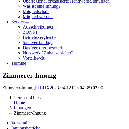
Überregional organisierte Handwerke/Innungen
Was ist eine Innung?
Mitgliedschaft
Mitglied werden
Service
Ausschreibungen
ZUNFT+
Betriebsvergleiche
Sachverständige
Das Versorgungswerk
Netzwerk “Zuhause sicher”
Vorteilswelt
Termine
Zimmerer-Innung
Zimmerer-Innung
KH-HX
2023-04-12T13:04:38+02:00
> Sie sind hier:
Home
Innungen
Zimmerer-Innung
Vorstand
Innungsbetriebe