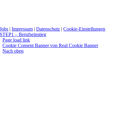
Jobs
|
Impressum
|
Datenschutz
|
Cookie-Einstellungen
STEP1 – Berufseinstieg
Page load link
Cookie Consent Banner von Real Cookie Banner
Nach oben