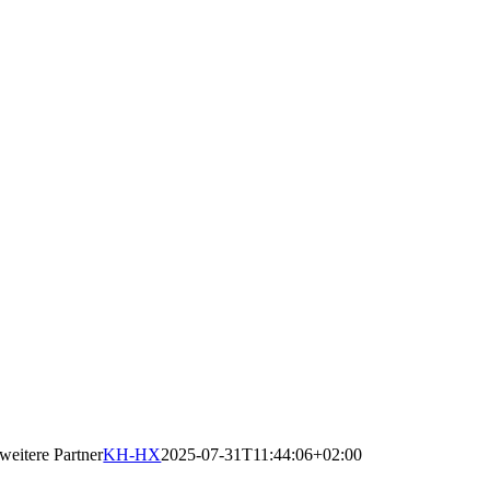
weitere Partner
KH-HX
2025-07-31T11:44:06+02:00