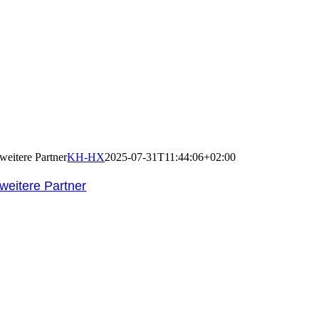
weitere Partner
KH-HX
2025-07-31T11:44:06+02:00
weitere Partner