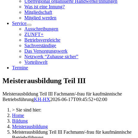
Überregional organisierte Handwerke/Innungen
Was ist eine Innung?
Mitgliedschaft
Mitglied werden
Service
Ausschreibungen
ZUNFT+
Betriebsvergleiche
Sachverständige
Das Versorgungswerk
Netzwerk “Zuhause sicher”
Vorteilswelt
Termine
Meisterausbildung Teil III
Meisterausbildung Teil III Fachmann/-frau für kaufmännische
Betriebsführung
KH-HX
2026-06-17T09:45:52+02:00
> Sie sind hier:
Home
Bildung
Meisterausbildung
Meisterausbildung Teil III Fachmann/-frau für kaufmännische
Betriebsführung