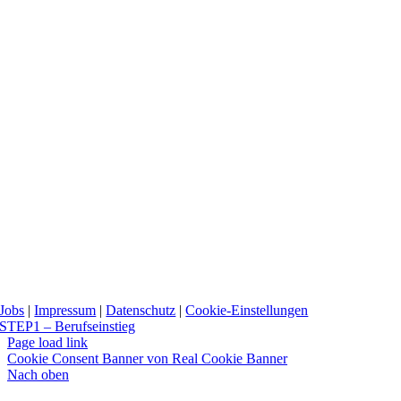
Jobs
|
Impressum
|
Datenschutz
|
Cookie-Einstellungen
STEP1 – Berufseinstieg
Page load link
Cookie Consent Banner von Real Cookie Banner
Nach oben