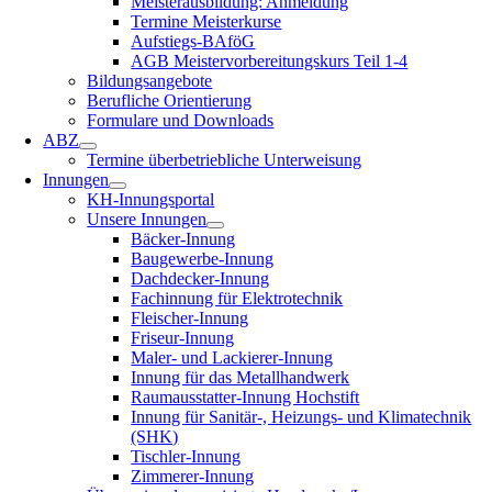
Meisterausbildung: Anmeldung
Termine Meisterkurse
Aufstiegs-BAföG
AGB Meistervorbereitungskurs Teil 1-4
Bildungsangebote
Berufliche Orientierung
Formulare und Downloads
ABZ
Termine überbetriebliche Unterweisung
Innungen
KH-Innungsportal
Unsere Innungen
Bäcker-Innung
Baugewerbe-Innung
Dachdecker-Innung
Fachinnung für Elektrotechnik
Fleischer-Innung
Friseur-Innung
Maler- und Lackierer-Innung
Innung für das Metallhandwerk
Raumausstatter-Innung Hochstift
Innung für Sanitär-, Heizungs- und Klimatechnik
(SHK)
Tischler-Innung
Zimmerer-Innung