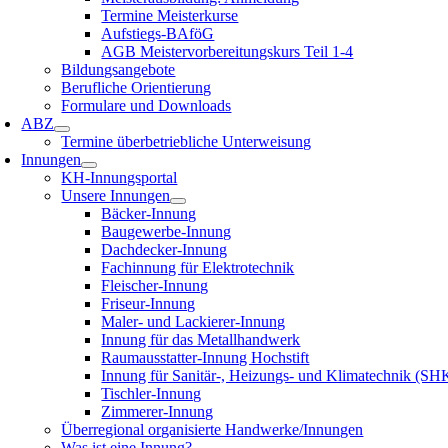
Termine Meisterkurse
Aufstiegs-BAföG
AGB Meistervorbereitungskurs Teil 1-4
Bildungsangebote
Berufliche Orientierung
Formulare und Downloads
ABZ
Termine überbetriebliche Unterweisung
Innungen
KH-Innungsportal
Unsere Innungen
Bäcker-Innung
Baugewerbe-Innung
Dachdecker-Innung
Fachinnung für Elektrotechnik
Fleischer-Innung
Friseur-Innung
Maler- und Lackierer-Innung
Innung für das Metallhandwerk
Raumausstatter-Innung Hochstift
Innung für Sanitär-, Heizungs- und Klimatechnik (SH
Tischler-Innung
Zimmerer-Innung
Überregional organisierte Handwerke/Innungen
Was ist eine Innung?