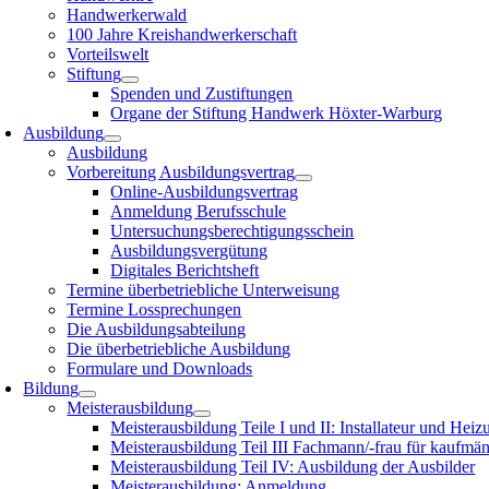
Handwerkerwald
100 Jahre Kreishandwerkerschaft
Vorteilswelt
Stiftung
Spenden und Zustiftungen
Organe der Stiftung Handwerk Höxter-Warburg
Ausbildung
Ausbildung
Vorbereitung Ausbildungsvertrag
Online-Ausbildungsvertrag
Anmeldung Berufsschule
Untersuchungsberechtigungsschein
Ausbildungsvergütung
Digitales Berichtsheft
Termine überbetriebliche Unterweisung
Termine Lossprechungen
Die Ausbildungsabteilung
Die überbetriebliche Ausbildung
Formulare und Downloads
Bildung
Meisterausbildung
Meisterausbildung Teile I und II: Installateur und Hei
Meisterausbildung Teil III Fachmann/-frau für kaufmä
Meisterausbildung Teil IV: Ausbildung der Ausbilder
Meisterausbildung: Anmeldung