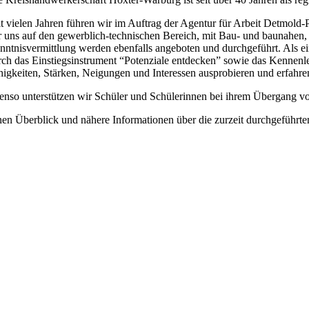
it vielen Jahren führen wir im Auftrag der Agentur für Arbeit Det
r uns auf den gewerblich-technischen Bereich, mit Bau- und baunahen, 
nntnisvermittlung werden ebenfalls angeboten und durchgeführt. Als ei
rch das Einstiegsinstrument “Potenziale entdecken” sowie das Kennenler
higkeiten, Stärken, Neigungen und Interessen ausprobieren und erfahr
enso unterstützen wir Schüler und Schülerinnen bei ihrem Übergang vo
nen Überblick und nähere Informationen über die zurzeit durchgeführten