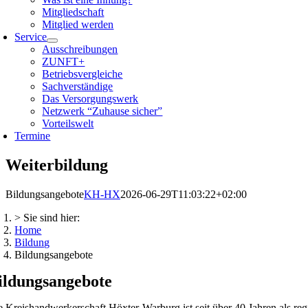
Mitgliedschaft
Mitglied werden
Service
Ausschreibungen
ZUNFT+
Betriebsvergleiche
Sachverständige
Das Versorgungswerk
Netzwerk “Zuhause sicher”
Vorteilswelt
Termine
Weiterbildung
Bildungsangebote
KH-HX
2026-06-29T11:03:22+02:00
> Sie sind hier:
Home
Bildung
Bildungsangebote
ildungsangebote
e Kreishandwerkerschaft Höxter-Warburg ist seit über 40 Jahren als regio