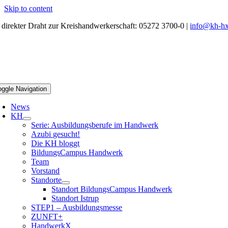
Skip to content
r direkter Draht zur Kreishandwerkerschaft: 05272 3700-0 |
info@kh-hx
oggle Navigation
News
KH
Serie: Ausbildungsberufe im Handwerk
Azubi gesucht!
Die KH bloggt
BildungsCampus Handwerk
Team
Vorstand
Standorte
Standort BildungsCampus Handwerk
Standort Istrup
STEP1 – Ausbildungsmesse
ZUNFT+
HandwerkX