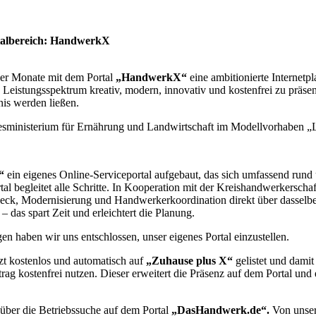
talbereich: HandwerkX
ger Monate mit dem Portal
„HandwerkX“
eine ambitionierte Internetp
iges Leistungsspektrum kreativ, modern, innovativ und kostenfrei zu prä
is werden ließen.
desministerium für Ernährung und Landwirtschaft im Modellvorhaben 
“
ein eigenes Online-Serviceportal aufgebaut, das sich umfassend ru
al begleitet alle Schritte. In Kooperation mit der Kreishandwerkerscha
ck, Modernisierung und Handwerkerkoordination direkt über dasselbe Po
 das spart Zeit und erleichtert die Planung.
n haben wir uns entschlossen, unser eigenes Portal einzustellen.
zt kostenlos und automatisch auf
„Zuhause plus X“
gelistet und dami
g kostenfrei nutzen. Dieser erweitert die Präsenz auf dem Portal und 
 über die Betriebssuche auf dem Portal
„DasHandwerk.de“.
Von unsere