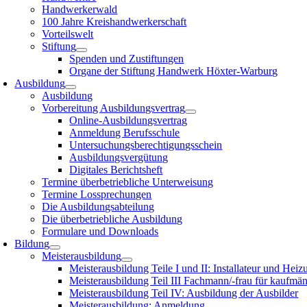
Handwerkerwald
100 Jahre Kreishandwerkerschaft
Vorteilswelt
Stiftung
Spenden und Zustiftungen
Organe der Stiftung Handwerk Höxter-Warburg
Ausbildung
Ausbildung
Vorbereitung Ausbildungsvertrag
Online-Ausbildungsvertrag
Anmeldung Berufsschule
Untersuchungsberechtigungsschein
Ausbildungsvergütung
Digitales Berichtsheft
Termine überbetriebliche Unterweisung
Termine Lossprechungen
Die Ausbildungsabteilung
Die überbetriebliche Ausbildung
Formulare und Downloads
Bildung
Meisterausbildung
Meisterausbildung Teile I und II: Installateur und Hei
Meisterausbildung Teil III Fachmann/-frau für kaufmä
Meisterausbildung Teil IV: Ausbildung der Ausbilder
Meisterausbildung: Anmeldung