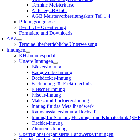
Termine Meisterkurse
Aufstiegs-BAföG
AGB Meistervorbereitungskurs Teil 1-4
Bildungsangebote
Berufliche Orientierung
Formulare und Downloads
ABZ
Termine überbetriebliche Unterweisung
Innungen
KH-Innungsportal
Unsere Innungen
Bäcker-Innung
Baugewerbe-Innung
Dachdecker-Innung
Fachinnung für Elektrotechnik
Fleischer-Innung
Friseur-Innung
Maler- und Lackierer-Innung
Innung für das Metallhandwerk
Raumausstatter-Innung Hochstift
Innung für Sanitär-, Heizungs- und Klimatechnik (SH
Tischler-Innung
Zimmerer-Innung
Überregional organisierte Handwerke/Innungen
Was ist eine Innung?