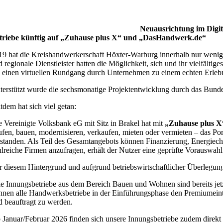
Neuausrichtung im Digi
triebe künftig auf „Zuhause plus X“ und „DasHandwerk.de“
19 hat die Kreishandwerkerschaft Höxter-Warburg innerhalb nur weni
d regionale Dienstleister hatten die Möglichkeit, sich und ihr vielfält
e einen virtuellen Rundgang durch Unternehmen zu einem echten Erlebn
terstützt wurde die sechsmonatige Projektentwicklung durch das Bun
tdem hat sich viel getan:
e Vereinigte Volksbank eG mit Sitz in Brakel hat mit
„Zuhause plus X
ufen, bauen, modernisieren, verkaufen, mieten oder vermieten – das Port
tstanden. Als Teil des Gesamtangebots können Finanzierung, Energieche
hlreiche Firmen anzufragen, erhält der Nutzer eine geprüfte Vorauswahl –
r diesem Hintergrund und aufgrund betriebswirtschaftlicher Überlegunge
le Innungsbetriebe aus dem Bereich Bauen und Wohnen sind bereits jet
nnen alle Handwerksbetriebe in der Einführungsphase den Premiumeintra
d beauftragt zu werden.
 Januar/Februar 2026 finden sich unsere Innungsbetriebe zudem direkt