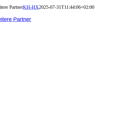
itere Partner
KH-HX
2025-07-31T11:44:06+02:00
itere Partner