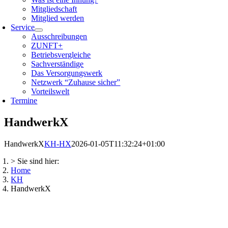
Mitgliedschaft
Mitglied werden
Service
Ausschreibungen
ZUNFT+
Betriebsvergleiche
Sachverständige
Das Versorgungswerk
Netzwerk “Zuhause sicher”
Vorteilswelt
Termine
HandwerkX
HandwerkX
KH-HX
2026-01-05T11:32:24+01:00
> Sie sind hier:
Home
KH
HandwerkX