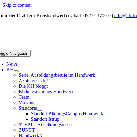
Skip to content
r direkter Draht zur Kreishandwerkerschaft: 05272 3700-0 |
info@kh-hx
oggle Navigation
News
KH
Serie: Ausbildungsberufe im Handwerk
Azubi gesucht!
Die KH bloggt
BildungsCampus Handwerk
Team
Vorstand
Standorte
Standort BildungsCampus Handwerk
Standort Istrup
STEP1 – Ausbildungsmesse
ZUNFT+
HandwerkX