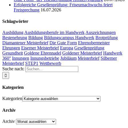
Erfolgreiche Gesellenprüfung: Friseurnachwuchs feiert
Freisprechung
16.07.2026
Schlagwörter
Ausbildung
Ausbildungsberufe im Handwerk
Auszeichnungen
Bestenehrung
Bildung
Bildungscampus Handwerk
Brotprüfung
Diamantener Meisterbrief
Die Gute Form
Ehrenobermeister
Ehrungen
Eiserner Meisterbrief
Europa
Gesellenprüfung
Gesundheit
Goldene Ehrennadel
Goldener Meisterbrief
Handwerk
360°
Innungen
Innungsbetriebe
Jubiläum
Meisterbrief
Silberner
Meisterbrief
STEP1
Wettbewerb
Suche nach:
Kategorien
Kategorien
Archiv
Archiv