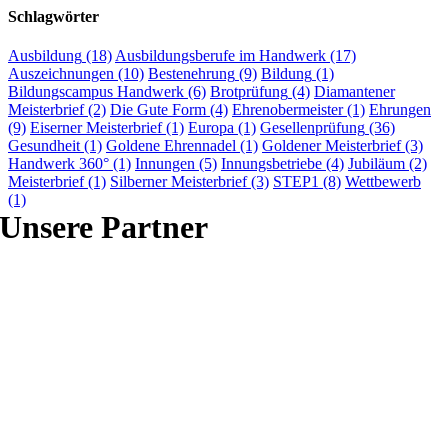
Schlagwörter
Ausbildung
(18)
Ausbildungsberufe im Handwerk
(17)
Auszeichnungen
(10)
Bestenehrung
(9)
Bildung
(1)
Bildungscampus Handwerk
(6)
Brotprüfung
(4)
Diamantener
Meisterbrief
(2)
Die Gute Form
(4)
Ehrenobermeister
(1)
Ehrungen
(9)
Eiserner Meisterbrief
(1)
Europa
(1)
Gesellenprüfung
(36)
Gesundheit
(1)
Goldene Ehrennadel
(1)
Goldener Meisterbrief
(3)
Handwerk 360°
(1)
Innungen
(5)
Innungsbetriebe
(4)
Jubiläum
(2)
Meisterbrief
(1)
Silberner Meisterbrief
(3)
STEP1
(8)
Wettbewerb
(1)
Unsere Partner