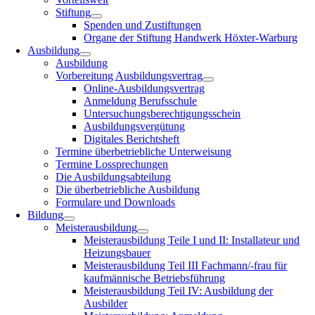
Stiftung
Spenden und Zustiftungen
Organe der Stiftung Handwerk Höxter-Warburg
Ausbildung
Ausbildung
Vorbereitung Ausbildungsvertrag
Online-Ausbildungsvertrag
Anmeldung Berufsschule
Untersuchungsberechtigungsschein
Ausbildungsvergütung
Digitales Berichtsheft
Termine überbetriebliche Unterweisung
Termine Lossprechungen
Die Ausbildungsabteilung
Die überbetriebliche Ausbildung
Formulare und Downloads
Bildung
Meisterausbildung
Meisterausbildung Teile I und II: Installateur und
Heizungsbauer
Meisterausbildung Teil III Fachmann/-frau für
kaufmännische Betriebsführung
Meisterausbildung Teil IV: Ausbildung der
Ausbilder