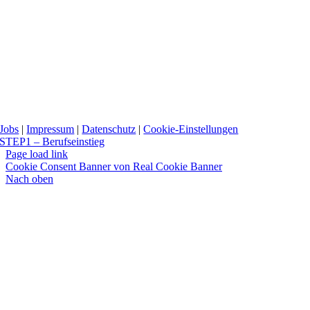
Jobs
|
Impressum
|
Datenschutz
|
Cookie-Einstellungen
STEP1 – Berufseinstieg
Page load link
Cookie Consent Banner von Real Cookie Banner
Nach oben