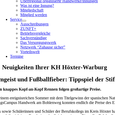
Überregional organisierte Handwerke/Innungen
Was ist eine Innung?
Mitgliedschaft
Mitglied werden
Service
Ausschreibungen
ZUNFT+
Betriebsvergleiche
Sachverständige
Das Versorgungswerk
Netzwerk “Zuhause sicher”
Vorteilswelt
Termine
Neuigkeiten Ihrer KH Höxter-Warburg
mgeist und Fußballfieber: Tippspiel der St
in knappes Kopf-an-Kopf Rennen folgen großartige Preise.
inem ereignisreichen Sommer mit dem Titelgewinn der spanischen Nat
ngsCampus Handwerk am Bohlenweg konnten endlich die Preise des E
 sowie Schülerinnen und Schüler der Berufskollegs im Kreis Höxter h