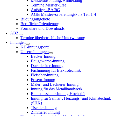
Meisterausbildung: Anmeldung
Termine Meisterkurse
Aufstiegs-BAföG
AGB Meistervorbereitungskurs Teil 1-4
Bildungsangebote
Berufliche Orientierung
Formulare und Downloads
ABZ
Termine überbetriebliche Unterweisung
Innungen
KH-Innungsportal
Unsere Innungen
Bäcker-Innung
Baugewerbe-Innung
Dachdecker-Innung
Fachinnung für Elektrotechnik
Fleischer-Innung
Friseur-Innung
Maler- und Lackierer-Innung
Innung für das Metallhandwerk
Raumausstatter-Innung Hochstift
Innung für Sanitär-, Heizungs- und Klimatechnik
(SHK)
Tischler-Innung
Zimmerer-Innung