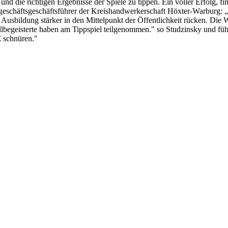
n und die richtigen Ergebnisse der Spiele zu tippen. Ein voller Erfolg
eschäftsgeschäftsführer der Kreishandwerkerschaft Höxter-Warburg:
e Ausbildung stärker in den Mittelpunkt der Öffentlichkeit rücken.
Die W
lbegeisterte haben am Tippspiel teilgenommen." so Studzinsky und füh
 schnüren."