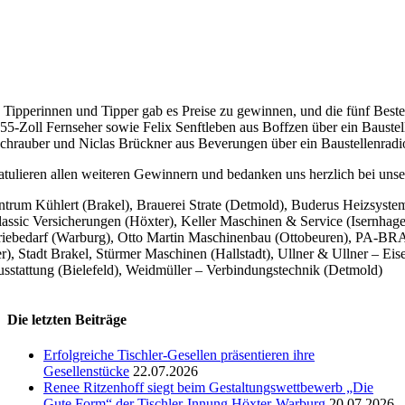
 Tipperinnen und Tipper gab es Preise zu gewinnen, und die fünf Beste
55-Zoll Fernseher sowie Felix Senftleben aus Boffzen über ein Baust
hrauber und Niclas Brückner aus Beverungen über ein Baustellenradi
atulieren allen weiteren Gewinnern und bedanken uns herzlich bei un
trum Kühlert (Brakel), Brauerei Strate (Detmold), Buderus Heizsys
assic Versicherungen (Höxter), Keller Maschinen & Service (Isernhage
riebedarf (Warburg), Otto Martin Maschinenbau (Ottobeuren), PA-B
r), Stadt Brakel, Stürmer Maschinen (Hallstadt), Ullner & Ullner – E
sstattung (Bielefeld), Weidmüller – Verbindungstechnik (Detmold)
Die letzten Beiträge
Erfolgreiche Tischler-Gesellen präsentieren ihre
Gesellenstücke
22.07.2026
Renee Ritzenhoff siegt beim Gestaltungswettbewerb „Die
Gute Form“ der Tischler-Innung Höxter-Warburg
20.07.2026