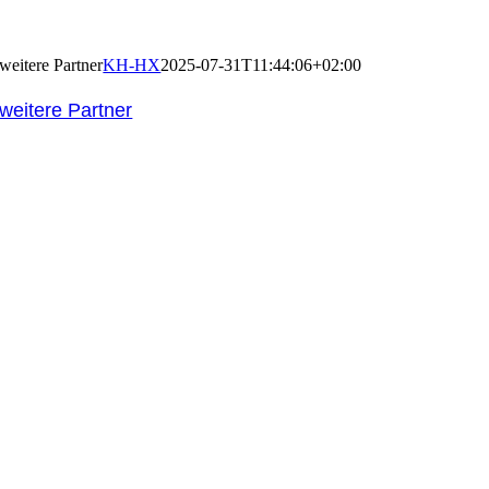
weitere Partner
KH-HX
2025-07-31T11:44:06+02:00
weitere Partner