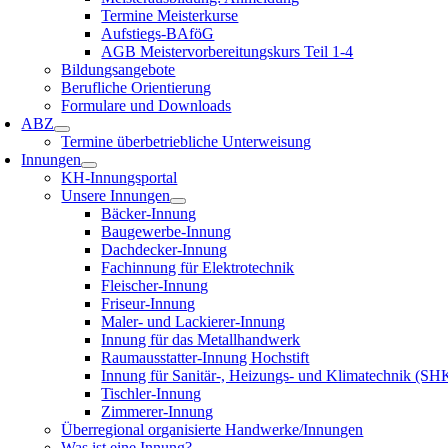
Termine Meisterkurse
Aufstiegs-BAföG
AGB Meistervorbereitungskurs Teil 1-4
Bildungsangebote
Berufliche Orientierung
Formulare und Downloads
ABZ
Termine überbetriebliche Unterweisung
Innungen
KH-Innungsportal
Unsere Innungen
Bäcker-Innung
Baugewerbe-Innung
Dachdecker-Innung
Fachinnung für Elektrotechnik
Fleischer-Innung
Friseur-Innung
Maler- und Lackierer-Innung
Innung für das Metallhandwerk
Raumausstatter-Innung Hochstift
Innung für Sanitär-, Heizungs- und Klimatechnik (SH
Tischler-Innung
Zimmerer-Innung
Überregional organisierte Handwerke/Innungen
Was ist eine Innung?