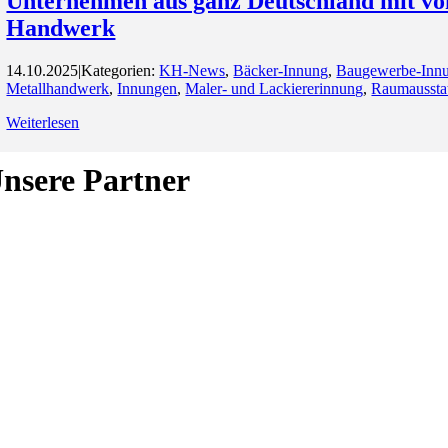
Unternehmen aus ganz Deutschland mit vo
Handwerk
14.10.2025
|
Kategorien:
KH-News
,
Bäcker-Innung
,
Baugewerbe-Inn
Metallhandwerk
,
Innungen
,
Maler- und Lackiererinnung
,
Raumausstat
Weiterlesen
nsere Partner