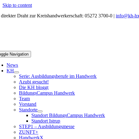
Skip to content
r direkter Draht zur Kreishandwerkerschaft: 05272 3700-0 |
info@kh-hx
oggle Navigation
News
KH
Serie: Ausbildungsberufe im Handwerk
Azubi gesucht!
Die KH bloggt
BildungsCampus Handwerk
Team
Vorstand
Standorte
Standort BildungsCampus Handwerk
Standort Istrup
STEP1 – Ausbildungsmesse
ZUNFT+
HandwerkX