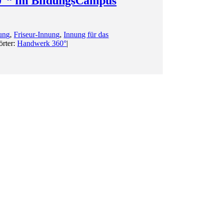
60°“ im BildungsCampus
nung
,
Friseur-Innung
,
Innung für das
örter:
Handwerk 360°
|