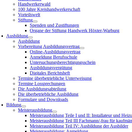
Handwerkerwald
100 Jahre Kreishandwerkerschaft
Vorteilswelt
Stiftung
Spenden und Zustiftungen
Organe der Stiftung Handwerk Höxter-Warburg
Ausbildung
Ausbildung
Vorbereitung Ausbildungsvertrag
Online-Ausbildungsvertrag
Anmeldung Berufsschule
Untersuchungsberechtigungsschein
Ausbildungsvergütung
Digitales Berichtsheft
Termine überbetriebliche Unterweisung
Termine Lossprechungen
Die Ausbildungsabteilung
Die überbetriebliche Ausbildung
Formulare und Downloads
Bildung
Meisterausbildung
Meisterausbildung Teile I und II: Installateur und Hei
Meisterausbildung Teil III Fachmann/-frau für kaufmä
Meisterausbildung Teil IV: Ausbildung der Ausbilder
Meisterausbildung: Anmeldung