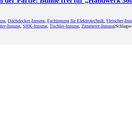
n der Partie: Bühne frei für „Handwerk 3
ung
,
Dachdecker-Innung
,
Fachinnung für Elektrotechnik
,
Fleischer-In
ter-Innung
,
SHK-Innung
,
Tischler-Innung
,
Zimmerer-Innung
|
Schlagw