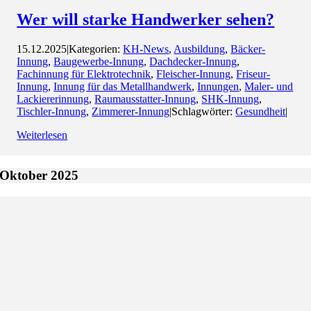
Wer will starke Handwerker sehen?
15.12.2025
|
Kategorien:
KH-News
,
Ausbildung
,
Bäcker-
Innung
,
Baugewerbe-Innung
,
Dachdecker-Innung
,
Fachinnung für Elektrotechnik
,
Fleischer-Innung
,
Friseur-
Innung
,
Innung für das Metallhandwerk
,
Innungen
,
Maler- und
Lackiererinnung
,
Raumausstatter-Innung
,
SHK-Innung
,
Tischler-Innung
,
Zimmerer-Innung
|
Schlagwörter:
Gesundheit
|
Weiterlesen
Oktober 2025