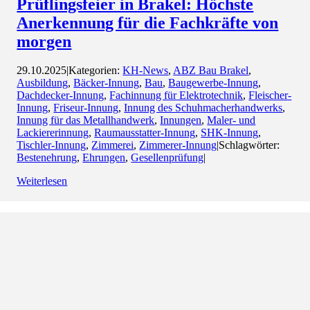
Prüflingsfeier in Brakel: Höchste
Anerkennung für die Fachkräfte von
morgen
29.10.2025
|
Kategorien:
KH-News
,
ABZ Bau Brakel
,
Ausbildung
,
Bäcker-Innung
,
Bau
,
Baugewerbe-Innung
,
Dachdecker-Innung
,
Fachinnung für Elektrotechnik
,
Fleischer-
Innung
,
Friseur-Innung
,
Innung des Schuhmacherhandwerks
,
Innung für das Metallhandwerk
,
Innungen
,
Maler- und
Lackiererinnung
,
Raumausstatter-Innung
,
SHK-Innung
,
Tischler-Innung
,
Zimmerei
,
Zimmerer-Innung
|
Schlagwörter:
Bestenehrung
,
Ehrungen
,
Gesellenprüfung
|
Weiterlesen