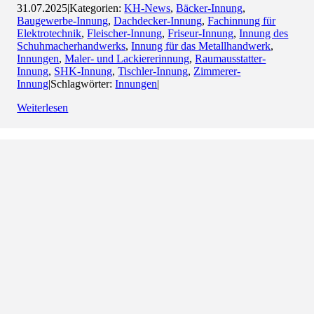
31.07.2025
|
Kategorien:
KH-News
,
Bäcker-Innung
,
Baugewerbe-Innung
,
Dachdecker-Innung
,
Fachinnung für
Elektrotechnik
,
Fleischer-Innung
,
Friseur-Innung
,
Innung des
Schuhmacherhandwerks
,
Innung für das Metallhandwerk
,
Innungen
,
Maler- und Lackiererinnung
,
Raumausstatter-
Innung
,
SHK-Innung
,
Tischler-Innung
,
Zimmerer-
Innung
|
Schlagwörter:
Innungen
|
Weiterlesen