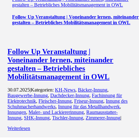
gestalten – Betriebliches Mobilitätsmanagement in OWL
Follow Up Veranstaltung | Voneinander lernen, miteinander
gestalten – Betriebliches Mobilitätsmanagement in OWL
Follow Up Veranstaltung |
Voneinander lernen, miteinander
gestalten – Betriebliches
Mobilitätsmanagement in OWL
30.07.2025
|
Kategorien:
KH-News
,
Bäcker-Innung
,
Baugewerbe-Innung
,
Dachdecker-Innung
,
Fachinnung für
Elektrotechnik
,
Fleischer-Innung
,
Friseur-Innung
,
Innung des
Schuhmacherhandwerks
,
Innung für das Metallhandwerk
,
Innungen
,
Maler- und Lackiererinnung
,
Raumausstatter-
Innung
,
SHK-Innung
,
Tischler-Innung
,
Zimmerer-Innung
|
Weiterlesen