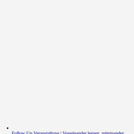
Follow Up Veranstaltung | Voneinander lernen, miteinander