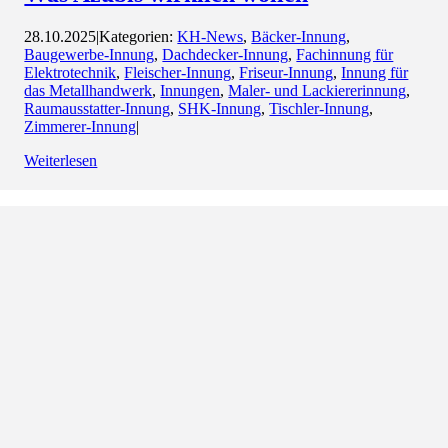
28.10.2025
|
Kategorien:
KH-News
,
Bäcker-Innung
,
Baugewerbe-Innung
,
Dachdecker-Innung
,
Fachinnung für
Elektrotechnik
,
Fleischer-Innung
,
Friseur-Innung
,
Innung für
das Metallhandwerk
,
Innungen
,
Maler- und Lackiererinnung
,
Raumausstatter-Innung
,
SHK-Innung
,
Tischler-Innung
,
Zimmerer-Innung
|
Weiterlesen