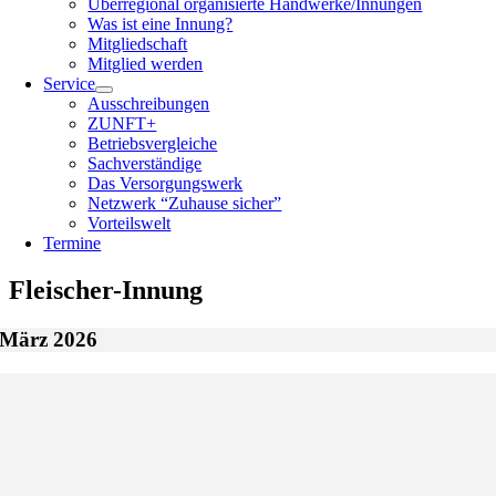
Überregional organisierte Handwerke/Innungen
Was ist eine Innung?
Mitgliedschaft
Mitglied werden
Service
Ausschreibungen
ZUNFT+
Betriebsvergleiche
Sachverständige
Das Versorgungswerk
Netzwerk “Zuhause sicher”
Vorteilswelt
Termine
Fleischer-Innung
März 2026