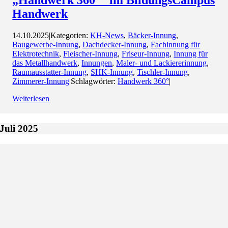
„Handwerk 360°“ im BildungsCampus
Handwerk
14.10.2025
|
Kategorien:
KH-News
,
Bäcker-Innung
,
Baugewerbe-Innung
,
Dachdecker-Innung
,
Fachinnung für
Elektrotechnik
,
Fleischer-Innung
,
Friseur-Innung
,
Innung für
das Metallhandwerk
,
Innungen
,
Maler- und Lackiererinnung
,
Raumausstatter-Innung
,
SHK-Innung
,
Tischler-Innung
,
Zimmerer-Innung
|
Schlagwörter:
Handwerk 360°
|
Weiterlesen
Juli 2025