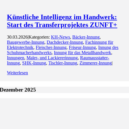
Künstliche Intelligenz im Handwerk:
Start des Transferprojektes ZUNFT+
30.03.2026
|
Kategorien:
KH-News
,
Bäcker-Innung
,
Baugewerbe-Innung
,
Dachdecker-Innung
,
Fachinnung für
Elektrotechnik
,
Fleischer-Innung
,
Friseur-Innung
,
Innung des
Schuhmacherhandwerks
,
Innung für das Metallhandwerk
,
Innungen
,
Maler- und Lackiererinnung
,
Raumausstatter-
Innung
,
SHK-Innung
,
Tischler-Innung
,
Zimmerer-Innung
|
Weiterlesen
Dezember 2025