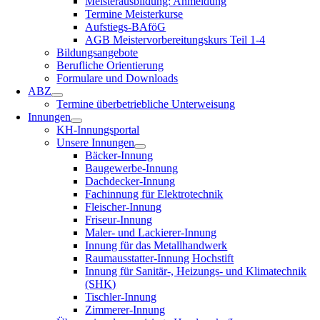
Meisterausbildung: Anmeldung
Termine Meisterkurse
Aufstiegs-BAföG
AGB Meistervorbereitungskurs Teil 1-4
Bildungsangebote
Berufliche Orientierung
Formulare und Downloads
ABZ
Termine überbetriebliche Unterweisung
Innungen
KH-Innungsportal
Unsere Innungen
Bäcker-Innung
Baugewerbe-Innung
Dachdecker-Innung
Fachinnung für Elektrotechnik
Fleischer-Innung
Friseur-Innung
Maler- und Lackierer-Innung
Innung für das Metallhandwerk
Raumausstatter-Innung Hochstift
Innung für Sanitär-, Heizungs- und Klimatechnik
(SHK)
Tischler-Innung
Zimmerer-Innung