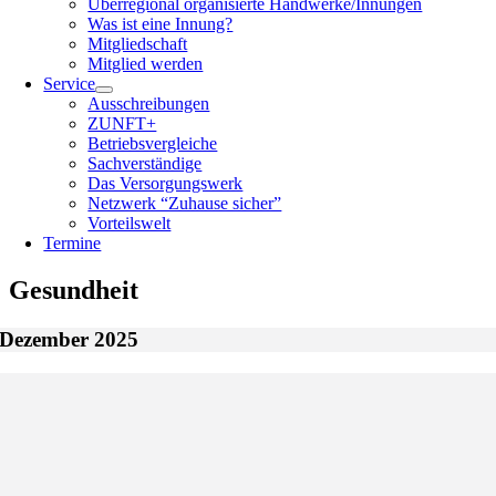
Überregional organisierte Handwerke/Innungen
Was ist eine Innung?
Mitgliedschaft
Mitglied werden
Service
Ausschreibungen
ZUNFT+
Betriebsvergleiche
Sachverständige
Das Versorgungswerk
Netzwerk “Zuhause sicher”
Vorteilswelt
Termine
Gesundheit
Dezember 2025