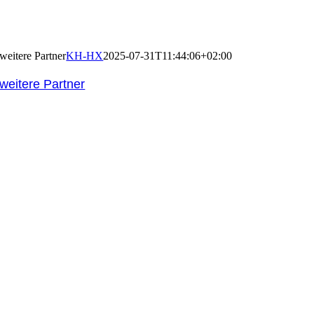
weitere Partner
KH-HX
2025-07-31T11:44:06+02:00
weitere Partner