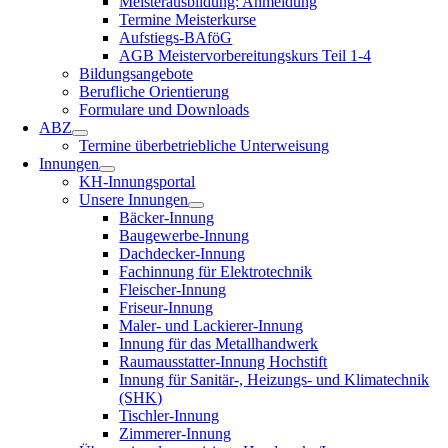
Meisterausbildung: Anmeldung
Termine Meisterkurse
Aufstiegs-BAföG
AGB Meistervorbereitungskurs Teil 1-4
Bildungsangebote
Berufliche Orientierung
Formulare und Downloads
ABZ
Termine überbetriebliche Unterweisung
Innungen
KH-Innungsportal
Unsere Innungen
Bäcker-Innung
Baugewerbe-Innung
Dachdecker-Innung
Fachinnung für Elektrotechnik
Fleischer-Innung
Friseur-Innung
Maler- und Lackierer-Innung
Innung für das Metallhandwerk
Raumausstatter-Innung Hochstift
Innung für Sanitär-, Heizungs- und Klimatechnik
(SHK)
Tischler-Innung
Zimmerer-Innung