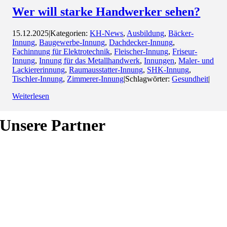
Wer will starke Handwerker sehen?
15.12.2025
|
Kategorien:
KH-News
,
Ausbildung
,
Bäcker-
Innung
,
Baugewerbe-Innung
,
Dachdecker-Innung
,
Fachinnung für Elektrotechnik
,
Fleischer-Innung
,
Friseur-
Innung
,
Innung für das Metallhandwerk
,
Innungen
,
Maler- und
Lackiererinnung
,
Raumausstatter-Innung
,
SHK-Innung
,
Tischler-Innung
,
Zimmerer-Innung
|
Schlagwörter:
Gesundheit
|
Weiterlesen
Unsere Partner