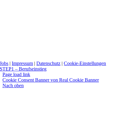
Jobs
|
Impressum
|
Datenschutz
|
Cookie-Einstellungen
STEP1 – Berufseinstieg
Page load link
Cookie Consent Banner von Real Cookie Banner
Nach oben