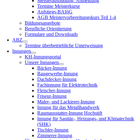
Meisterausbildung: Anmeldung
Termine Meisterkurse
Aufstiegs-BAföG
AGB Meistervorbereitungskurs Teil 1-4
Bildungsangebote
Berufliche Orientierung
Formulare und Downloads
ABZ
Termine überbetriebliche Unterweisung
Innungen
KH-Innungsportal
Unsere Innungen
Bäcker-Innung
Baugewerbe-Innung
Dachdecker-Innung
Fachinnung für Elektrotechnik
Fleischer-Innung
Friseur-Innung
Maler- und Lackierer-Innung
Innung für das Metallhandwerk
Raumausstatter-Innung Hochstift
Innung für Sanitär-, Heizungs- und Klimatechnik
(SHK)
Tischler-Innung
Zimmerer-Innung