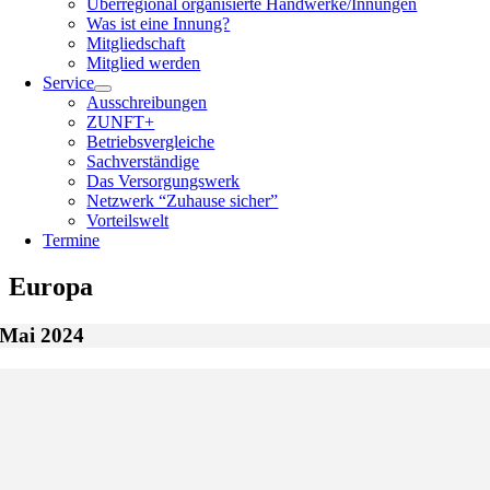
Überregional organisierte Handwerke/Innungen
Was ist eine Innung?
Mitgliedschaft
Mitglied werden
Service
Ausschreibungen
ZUNFT+
Betriebsvergleiche
Sachverständige
Das Versorgungswerk
Netzwerk “Zuhause sicher”
Vorteilswelt
Termine
Europa
Mai 2024