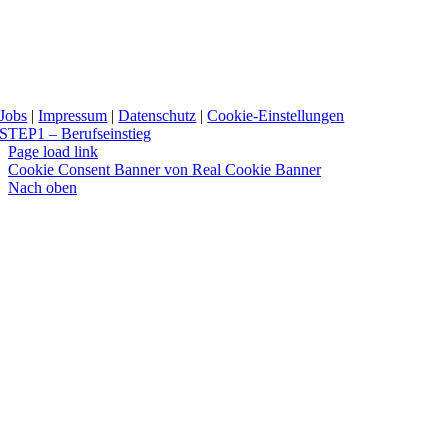
Jobs
|
Impressum
|
Datenschutz
|
Cookie-Einstellungen
STEP1 – Berufseinstieg
Page load link
Cookie Consent Banner von Real Cookie Banner
Nach oben