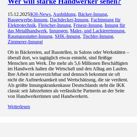
Wer will starke Handwerker sehen?
15.12.2025
|
KH-News
,
Ausbildung
,
Bäcker-Innung
,
Baugewerbe-Innung
,
Dachdecker-Innung
,
Fachinnung für
Elektrotechnik
,
Fleischer-Innung
,
Friseur-Innung
,
Innung für
das Metallhandwerk
,
Innungen
,
Maler- und Lackiererinnung
,
Raumausstatter-Innung
,
SHK-Innung
,
Tischler-Innung
,
Zimmerer-Innung
|
Ob in Bäckereien, auf Baustellen, in Salons oder Werkstätten –
überall dort, wo tagtäglich etwas entsteht, sind fleißige
Menschen am Werk. Die mehr als 5,6 Millionen Beschäftigten
im Handwerk halten die Wirtschaft und den Alltag am Laufen.
Ihre Arbeit ist unverzichtbar und dennoch bekommt sie oft
nicht die Aufmerksamkeit und Wertschätzung, die sie verdient.
Als größte Innungskrankenkasse Deutschlands steht die IKK
classic seit Jahrzehnten als verlässliche Partnerin an der Seite
von Handwerkerinnen und Handwerkern.
Weiterlesen