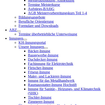
Meisterausbildung: Anmeldung
Termine Meisterkurse
Aufstiegs-BAföG
AGB Meistervorbereitungskurs Teil 1-4
Bildungsangebote
Berufliche Orientierung
Formulare und Downloads
ABZ
Termine überbetriebliche Unterweisung
Innungen
KH-Innungsportal
Unsere Innungen
Bäcker-Innung
Baugewerbe-Innung
Dachdecker-Innung
Fachinnung für Elektrotechnik
Fleischer-Innung
Friseur-Innung
Maler- und Lackierer-Innung
Innung für das Metallhandwerk
Raumausstatter-Innung Hochstift
Innung für Sanitär-, Heizungs- und Klimatechnik
(SHK)
Tischler-Innung
Zimmerer-Innung