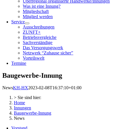
Überregional organisierte Handwerke/Innungen
Was ist eine Innung?
Mitgliedschaft
Mitglied werden
Service
Ausschreibungen
ZUNFT+
Betriebsvergleiche
Sachverständige
Das Versorgungswerk
Netzwerk “Zuhause sicher”
Vorteilswelt
Termine
Baugewerbe-Innung
News
KH-HX
2023-02-08T16:37:10+01:00
> Sie sind hier:
Home
Innungen
Baugewerbe-Innung
News
Vorstand