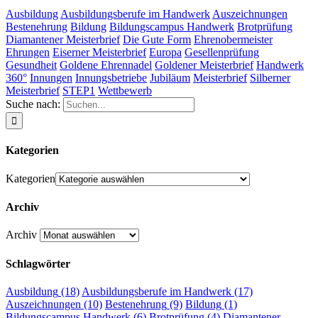
Ausbildung
Ausbildungsberufe im Handwerk
Auszeichnungen
Bestenehrung
Bildung
Bildungscampus Handwerk
Brotprüfung
Diamantener Meisterbrief
Die Gute Form
Ehrenobermeister
Ehrungen
Eiserner Meisterbrief
Europa
Gesellenprüfung
Gesundheit
Goldene Ehrennadel
Goldener Meisterbrief
Handwerk
360°
Innungen
Innungsbetriebe
Jubiläum
Meisterbrief
Silberner
Meisterbrief
STEP1
Wettbewerb
Suche nach:
Kategorien
Kategorien
Archiv
Archiv
Schlagwörter
Ausbildung
(18)
Ausbildungsberufe im Handwerk
(17)
Auszeichnungen
(10)
Bestenehrung
(9)
Bildung
(1)
Bildungscampus Handwerk
(6)
Brotprüfung
(4)
Diamantener