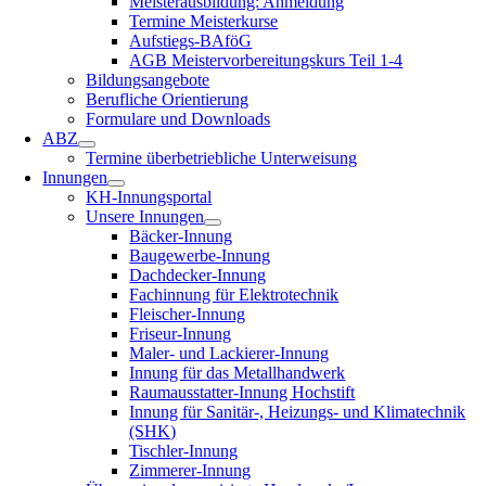
Meisterausbildung: Anmeldung
Termine Meisterkurse
Aufstiegs-BAföG
AGB Meistervorbereitungskurs Teil 1-4
Bildungsangebote
Berufliche Orientierung
Formulare und Downloads
ABZ
Termine überbetriebliche Unterweisung
Innungen
KH-Innungsportal
Unsere Innungen
Bäcker-Innung
Baugewerbe-Innung
Dachdecker-Innung
Fachinnung für Elektrotechnik
Fleischer-Innung
Friseur-Innung
Maler- und Lackierer-Innung
Innung für das Metallhandwerk
Raumausstatter-Innung Hochstift
Innung für Sanitär-, Heizungs- und Klimatechnik
(SHK)
Tischler-Innung
Zimmerer-Innung