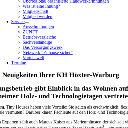
Überregional organisierte Handwerke/Innungen
Was ist eine Innung?
Mitgliedschaft
Mitglied werden
Service
Ausschreibungen
ZUNFT+
Betriebsvergleiche
Sachverständige
Das Versorgungswerk
Netzwerk “Zuhause sicher”
Vorteilswelt
Termine
Neuigkeiten Ihrer KH Höxter-Warburg
ungsbetrieb gibt Einblick in das Wohnen au
heimer Holz- und Technologietagen vertret
im
. Tiny Houses haben viele Vorteile: Sie gelten als erschwinglich, f
ele vermuten? Darüber klären Fachleute auf den Holz -und Technologie
 Experten zählt auch Marcus Kaiser aus Marienmünster, der sich seit 
3