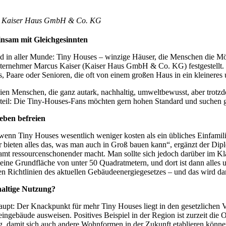
: Kaiser Haus GmbH & Co. KG
nsam mit Gleichgesinnten
nd in aller Munde: Tiny Houses – winzige Häuser, die Menschen die Mö
ernehmer Marcus Kaiser (Kaiser Haus GmbH & Co. KG) festgestellt. D
s, Paare oder Senioren, die oft von einem großen Haus in ein kleineres 
ien Menschen, die ganz autark, nachhaltig, umweltbewusst, aber trotz
eil: Die Tiny-Houses-Fans möchten gern hohen Standard und suchen 
eben befreien
enn Tiny Houses wesentlich weniger kosten als ein übliches Einfamili
 bieten alles das, was man auch in Groß bauen kann“, ergänzt der Di
amt ressourcenschonender macht. Man sollte sich jedoch darüber im Kl
eine Grundfläche von unter 50 Quadratmetern, und dort ist dann alles u
en Richtlinien des aktuellen Gebäudeenergiegesetzes – und das wird da
altige Nutzung?
upt: Der Knackpunkt für mehr Tiny Houses liegt in den gesetzlichen
eingebäude ausweisen. Positives Beispiel in der Region ist zurzeit die
g, damit sich auch andere Wohnformen in der Zukunft etablieren könne