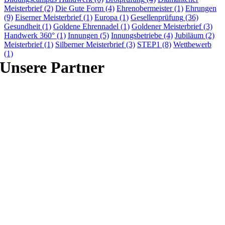
Meisterbrief
(2)
Die Gute Form
(4)
Ehrenobermeister
(1)
Ehrungen
(9)
Eiserner Meisterbrief
(1)
Europa
(1)
Gesellenprüfung
(36)
Gesundheit
(1)
Goldene Ehrennadel
(1)
Goldener Meisterbrief
(3)
Handwerk 360°
(1)
Innungen
(5)
Innungsbetriebe
(4)
Jubiläum
(2)
Meisterbrief
(1)
Silberner Meisterbrief
(3)
STEP1
(8)
Wettbewerb
(1)
Unsere Partner