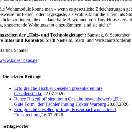
ie Wohnmodule könne man – wenn es gesetzliche Erleichterungen gäbe 
elsweise für Ferien- oder Tagesgäste, als Wohnsitz für die Eltern, al
tücke zu finden, die das dauerhafte Bewohnen von Tiny Houses erlaub
, grassierende Wohnungsnot einzudämmen, sind sie nicht.“
ngszeiten der „Holz- und Technologietage“:
Samstag, 6. September,
re Infos und Kontakte:
Stadt Nieheim, Stadt- und Wirtschaftsförderun
Martina Schäfer
www.kaiser-haus.de
Die letzten Beiträge
Erfolgreiche Tischler-Gesellen präsentieren ihre
Gesellenstücke
22.07.2026
Renee Ritzenhoff siegt beim Gestaltungswettbewerb „Die
Gute Form“ der Tischler-Innung Höxter-Warburg
20.07.2026
Erfolgreiche Gesellenprüfung: Friseurnachwuchs feiert
Freisprechung
16.07.2026
Schlagwörter