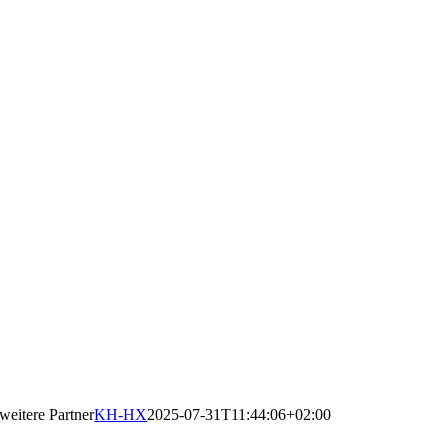
weitere Partner
KH-HX
2025-07-31T11:44:06+02:00