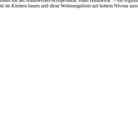
nsam mit der Handwerker-Kooperation Team Handwerk
– ein region
lz im Kleinen bauen und diese Wohnungsform auf hohem Niveau ausst