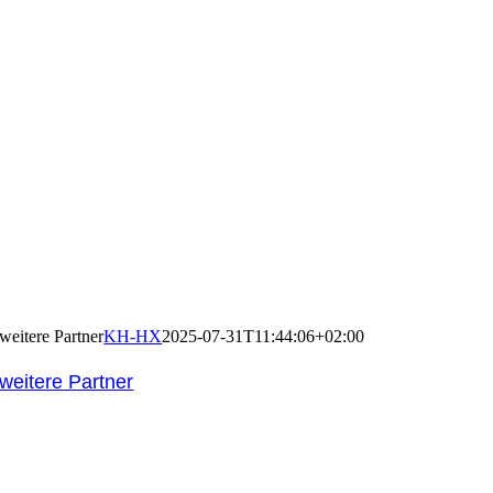
weitere Partner
KH-HX
2025-07-31T11:44:06+02:00
weitere Partner