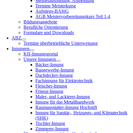
Meisterausbildung: Anmeldung
Termine Meisterkurse
Aufstiegs-BAföG
AGB Meistervorbereitungskurs Teil 1-4
Bildungsangebote
Berufliche Orientierung
Formulare und Downloads
ABZ
Termine überbetriebliche Unterweisung
Innungen
KH-Innungsportal
Unsere Innungen
Bäcker-Innung
Baugewerbe-Innung
Dachdecker-Innung
Fachinnung für Elektrotechnik
Fleischer-Innung
Friseur-Innung
Maler- und Lackierer-Innung
Innung für das Metallhandwerk
Raumausstatter-Innung Hochstift
Innung für Sanitär-, Heizungs- und Klimatechnik
(SHK)
Tischler-Innung
Zimmerer-Innung