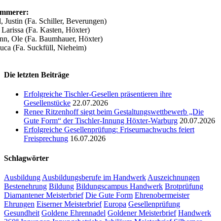
immerer:
, Justin (Fa. Schiller, Beverungen)
 Larissa (Fa. Kasten, Höxter)
n, Ole (Fa. Baumhauer, Höxter)
Luca (Fa. Suckfüll, Nieheim)
Die letzten Beiträge
Erfolgreiche Tischler-Gesellen präsentieren ihre
Gesellenstücke
22.07.2026
Renee Ritzenhoff siegt beim Gestaltungswettbewerb „Die
Gute Form“ der Tischler-Innung Höxter-Warburg
20.07.2026
Erfolgreiche Gesellenprüfung: Friseurnachwuchs feiert
Freisprechung
16.07.2026
Schlagwörter
Ausbildung
Ausbildungsberufe im Handwerk
Auszeichnungen
Bestenehrung
Bildung
Bildungscampus Handwerk
Brotprüfung
Diamantener Meisterbrief
Die Gute Form
Ehrenobermeister
Ehrungen
Eiserner Meisterbrief
Europa
Gesellenprüfung
Gesundheit
Goldene Ehrennadel
Goldener Meisterbrief
Handwerk