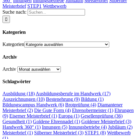
360°
Innungen
Innungsbetriebe
Jubiläum
Meisterbrief
Silberner
Meisterbrief
STEP1
Wettbewerb
Suche nach:
Kategorien
Kategorien
Archiv
Archiv
Schlagwörter
Ausbildung
(18)
Ausbildungsberufe im Handwerk
(17)
Auszeichnungen
(10)
Bestenehrung
(9)
Bildung
(1)
Bildungscampus Handwerk
(6)
Brotprüfung
(4)
Diamantener
Meisterbrief
(2)
Die Gute Form
(4)
Ehrenobermeister
(1)
Ehrungen
(9)
Eiserner Meisterbrief
(1)
Europa
(1)
Gesellenprüfung
(36)
Gesundheit
(1)
Goldene Ehrennadel
(1)
Goldener Meisterbrief
(3)
Handwerk 360°
(1)
Innungen
(5)
Innungsbetriebe
(4)
Jubiläum
(2)
Meisterbrief
(1)
Silberner Meisterbrief
(3)
STEP1
(8)
Wettbewerb
(1)