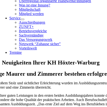
Überregional organisierte Handwerke/Innungen
Was ist eine Innung?
Mitgliedschaft
Mitglied werden
Service
Ausschreibungen
ZUNFT+
Betriebsvergleiche
Sachverständige
Das Versorgungswerk
Netzwerk “Zuhause sicher”
Vorteilswelt
Termine
Neuigkeiten Ihrer KH Höxter-Warburg
ge Maurer und Zimmerer bestehen erfolgre
oßem Stolz und sichtlicher Erleichterung wurden im Ausbildungszentr
er und eine Zimmerin überreicht.
hrer guten Leistungen in den ersten beiden Ausbildungsjahren konnte 
ondere die hohe Qualität der praktischen Arbeiten. Auch Berufsschulle
samten Ausbildungszeit. „Das erste Ziel auf dem Weg ins Berufsleben is