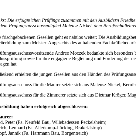
nks: Die erfolgreichen Prüflinge zusammen mit den Ausbildern Fried
dem Prüfungsausschussmitglied Mateusz Nickel, dem Berufsschullehre
e frischgebackenen Gesellen geht es nahtlos weiter: Die Ausbildungsbe
iterbildung zum Meister. Angesichts des anhaltenden Fachkräftebedarfs
üfungsausschussvorsitzende Andree Moczek bedankte sich besonders bei
ussprüfung sowie für ihre engagierte Begleitung und Förderung der n
ragen hat.
ießend erhielten die jungen Gesellen aus den Händen des Prüfungsaus
üfungsausschuss für die Maurer setzte sich aus Mateusz Nickel, Ber
üfungsausschuss für die Zimmerer setzte sich aus Dietmar Kröger, 
usbildung haben erfolgreich abgeschlossen:
aurer:
d, Peter (Fa. Neufeld Bau, Willebadessen-Peckelsheim)
ich, Lennard (Fa. Allerkamp-Lücking, Brakel-Istrup)
opf, Jannik (Fa. Hartmann Bau, Borgentreich)