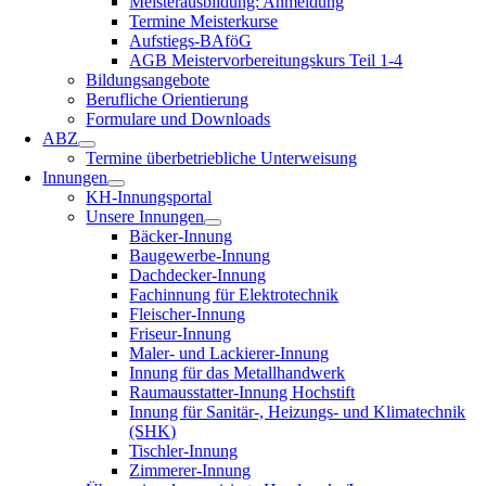
Meisterausbildung: Anmeldung
Termine Meisterkurse
Aufstiegs-BAföG
AGB Meistervorbereitungskurs Teil 1-4
Bildungsangebote
Berufliche Orientierung
Formulare und Downloads
ABZ
Termine überbetriebliche Unterweisung
Innungen
KH-Innungsportal
Unsere Innungen
Bäcker-Innung
Baugewerbe-Innung
Dachdecker-Innung
Fachinnung für Elektrotechnik
Fleischer-Innung
Friseur-Innung
Maler- und Lackierer-Innung
Innung für das Metallhandwerk
Raumausstatter-Innung Hochstift
Innung für Sanitär-, Heizungs- und Klimatechnik
(SHK)
Tischler-Innung
Zimmerer-Innung