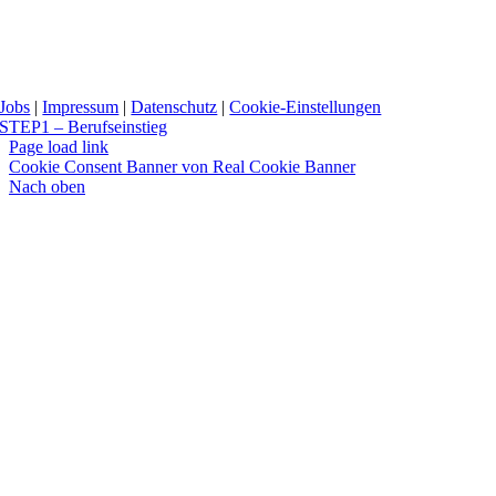
Jobs
|
Impressum
|
Datenschutz
|
Cookie-Einstellungen
STEP1 – Berufseinstieg
Page load link
Cookie Consent Banner von Real Cookie Banner
Nach oben