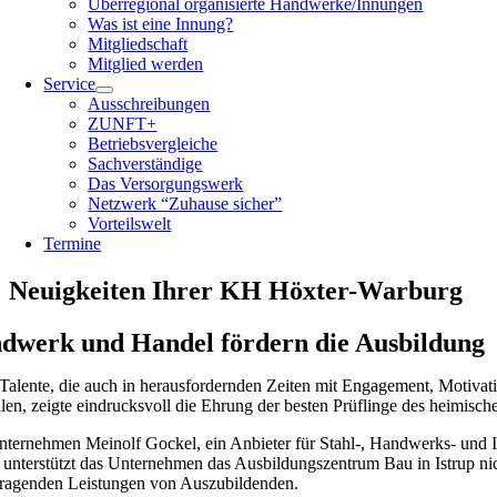
Überregional organisierte Handwerke/Innungen
Was ist eine Innung?
Mitgliedschaft
Mitglied werden
Service
Ausschreibungen
ZUNFT+
Betriebsvergleiche
Sachverständige
Das Versorgungswerk
Netzwerk “Zuhause sicher”
Vorteilswelt
Termine
Neuigkeiten Ihrer KH Höxter-Warburg
dwerk und Handel fördern die Ausbildung
Talente, die auch in herausfordernden Zeiten mit Engagement, Motivatio
len, zeigte eindrucksvoll die Ehrung der besten Prüflinge des heimis
ternehmen Meinolf Gockel, ein Anbieter für Stahl-, Handwerks- und I
 unterstützt das Unternehmen das Ausbildungszentrum Bau in Istrup nic
ragenden Leistungen von Auszubildenden.