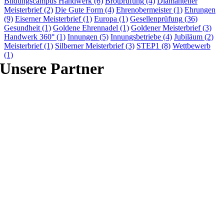
Bildungscampus Handwerk
(6)
Brotprüfung
(4)
Diamantener
Meisterbrief
(2)
Die Gute Form
(4)
Ehrenobermeister
(1)
Ehrungen
(9)
Eiserner Meisterbrief
(1)
Europa
(1)
Gesellenprüfung
(36)
Gesundheit
(1)
Goldene Ehrennadel
(1)
Goldener Meisterbrief
(3)
Handwerk 360°
(1)
Innungen
(5)
Innungsbetriebe
(4)
Jubiläum
(2)
Meisterbrief
(1)
Silberner Meisterbrief
(3)
STEP1
(8)
Wettbewerb
(1)
Unsere Partner