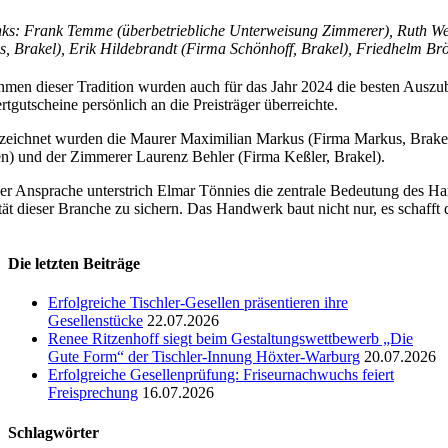
nks: Frank Temme (überbetriebliche Unterweisung Zimmerer), Ruth We
, Brakel), Erik Hildebrandt (Firma Schönhoff, Brakel), Friedhelm Br
men dieser Tradition wurden auch für das Jahr 2024 die besten Auszu
rtgutscheine persönlich an die Preisträger überreichte.
eichnet wurden die Maurer Maximilian Markus (Firma Markus, Brakel
n) und der Zimmerer Laurenz Behler (Firma Keßler, Brakel).
ner Ansprache unterstrich Elmar Tönnies die zentrale Bedeutung des H
ität dieser Branche zu sichern. Das Handwerk baut nicht nur, es schafft
Die letzten Beiträge
Erfolgreiche Tischler-Gesellen präsentieren ihre
Gesellenstücke
22.07.2026
Renee Ritzenhoff siegt beim Gestaltungswettbewerb „Die
Gute Form“ der Tischler-Innung Höxter-Warburg
20.07.2026
Erfolgreiche Gesellenprüfung: Friseurnachwuchs feiert
Freisprechung
16.07.2026
Schlagwörter