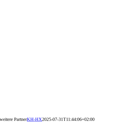
weitere Partner
KH-HX
2025-07-31T11:44:06+02:00