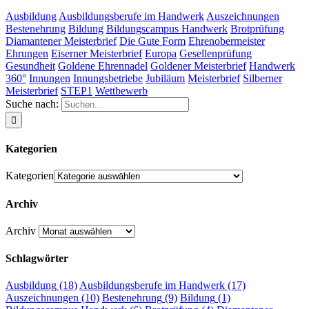
Ausbildung
Ausbildungsberufe im Handwerk
Auszeichnungen
Bestenehrung
Bildung
Bildungscampus Handwerk
Brotprüfung
Diamantener Meisterbrief
Die Gute Form
Ehrenobermeister
Ehrungen
Eiserner Meisterbrief
Europa
Gesellenprüfung
Gesundheit
Goldene Ehrennadel
Goldener Meisterbrief
Handwerk
360°
Innungen
Innungsbetriebe
Jubiläum
Meisterbrief
Silberner
Meisterbrief
STEP1
Wettbewerb
Suche nach:
Kategorien
Kategorien
Archiv
Archiv
Schlagwörter
Ausbildung
(18)
Ausbildungsberufe im Handwerk
(17)
Auszeichnungen
(10)
Bestenehrung
(9)
Bildung
(1)