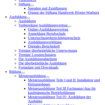
Stiftung
Spenden und Zustiftungen
Organe der Stiftung Handwerk Höxter-Warburg
Ausbildung
Ausbildung
Vorbereitung Ausbildungsvertrag
Online-Ausbildungsvertrag
Anmeldung Berufsschule
Untersuchungsberechtigungsschein
Ausbildungsvergütung
Digitales Berichtsheft
Termine überbetriebliche Unterweisung
Termine Lossprechungen
Die Ausbildungsabteilung
Die überbetriebliche Ausbildung
Formulare und Downloads
Bildung
Meisterausbildung
Meisterausbildung Teile I und II: Installateur und
Heizungsbauer
Meisterausbildung Teil III Fachmann/-frau für
kaufmännische Betriebsführung
Meisterausbildung Teil IV: Ausbildung der
Ausbilder