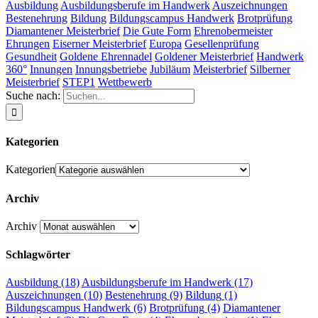
Ausbildung
Ausbildungsberufe im Handwerk
Auszeichnungen
Bestenehrung
Bildung
Bildungscampus Handwerk
Brotprüfung
Diamantener Meisterbrief
Die Gute Form
Ehrenobermeister
Ehrungen
Eiserner Meisterbrief
Europa
Gesellenprüfung
Gesundheit
Goldene Ehrennadel
Goldener Meisterbrief
Handwerk
360°
Innungen
Innungsbetriebe
Jubiläum
Meisterbrief
Silberner
Meisterbrief
STEP1
Wettbewerb
Suche nach:
Kategorien
Kategorien
Archiv
Archiv
Schlagwörter
Ausbildung
(18)
Ausbildungsberufe im Handwerk
(17)
Auszeichnungen
(10)
Bestenehrung
(9)
Bildung
(1)
Bildungscampus Handwerk
(6)
Brotprüfung
(4)
Diamantener