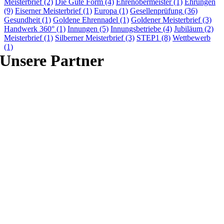
Meisterbrief
(2)
Die Gute Form
(4)
Ehrenobermeister
(1)
Ehrungen
(9)
Eiserner Meisterbrief
(1)
Europa
(1)
Gesellenprüfung
(36)
Gesundheit
(1)
Goldene Ehrennadel
(1)
Goldener Meisterbrief
(3)
Handwerk 360°
(1)
Innungen
(5)
Innungsbetriebe
(4)
Jubiläum
(2)
Meisterbrief
(1)
Silberner Meisterbrief
(3)
STEP1
(8)
Wettbewerb
(1)
Unsere Partner