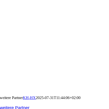
weitere Partner
KH-HX
2025-07-31T11:44:06+02:00
weitere Partner