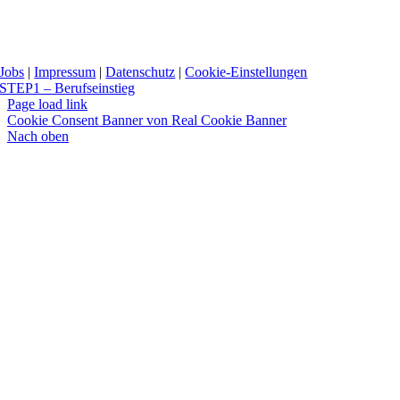
Jobs
|
Impressum
|
Datenschutz
|
Cookie-Einstellungen
STEP1 – Berufseinstieg
Page load link
Cookie Consent Banner von Real Cookie Banner
Nach oben