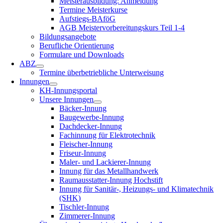
Meisterausbildung: Anmeldung
Termine Meisterkurse
Aufstiegs-BAföG
AGB Meistervorbereitungskurs Teil 1-4
Bildungsangebote
Berufliche Orientierung
Formulare und Downloads
ABZ
Termine überbetriebliche Unterweisung
Innungen
KH-Innungsportal
Unsere Innungen
Bäcker-Innung
Baugewerbe-Innung
Dachdecker-Innung
Fachinnung für Elektrotechnik
Fleischer-Innung
Friseur-Innung
Maler- und Lackierer-Innung
Innung für das Metallhandwerk
Raumausstatter-Innung Hochstift
Innung für Sanitär-, Heizungs- und Klimatechnik
(SHK)
Tischler-Innung
Zimmerer-Innung