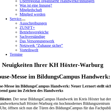
Überregional organisierte Handwerke/Innungen
Was ist eine Innung?
Mitgliedschaft
Mitglied werden
Service
Ausschreibungen
ZUNFT+
Betriebsvergleiche
Sachverständige
Das Versorgungswerk
Netzwerk “Zuhause sicher”
Vorteilswelt
Termine
Neuigkeiten Ihrer KH Höxter-Warburg
ouse-Messe im BildungsCampus Handwerk: N
se-Messe im BildungsCampus Handwerk: Neuer Lernort stellt si
bend ganz im Zeichen des Handwerks
Höxter.
Der neue BildungsCampus Handwerk im Kreis Höxter hat den r
andwerkerschaft Höxter-Warburg ein hochmodernes Bildungszentrum f
 Uhr, öffnen sich nun die Türen des BildungsCampus für das Fachpublik