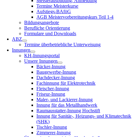
Meisterausbildung: Anmeldung
Termine Meisterkurse
Aufstiegs-BAföG
AGB Meistervorbereitungskurs Teil 1-4
Bildungsangebote
Berufliche Orientierung
Formulare und Downloads
ABZ
Termine überbetriebliche Unterweisung
Innungen
KH-Innungsportal
Unsere Innungen
Bäcker-Innung
Baugewerbe-Innung
Dachdecker-Innung
Fachinnung für Elektrotechnik
Fleischer-Innung
Friseur-Innung
Maler- und Lackierer-Innung
Innung für das Metallhandwerk
Raumausstatter-Innung Hochstift
Innung für Sanitär-, Heizungs- und Klimatechnik
(SHK)
Tischler-Innung
Zimmerer-Innung