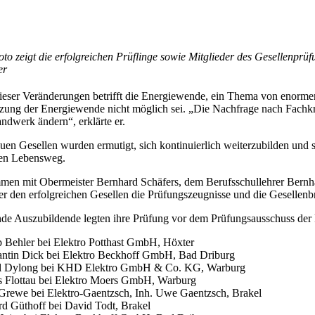
to zeigt die erfolgreichen Prüflinge sowie Mitglieder des Gesellenpr
er
ieser Veränderungen betrifft die Energiewende, ein Thema von enormer B
ung der Energiewende nicht möglich sei. „Die Nachfrage nach Fachkrä
ndwerk ändern“, erklärte er.
uen Gesellen wurden ermutigt, sich kontinuierlich weiterzubilden und 
ren Lebensweg.
en mit Obermeister Bernhard Schäfers, dem Berufsschullehrer Bernha
r den erfolgreichen Gesellen die Prüfungszeugnisse und die Gesellenbr
de Auszubildende legten ihre Prüfung vor dem Prüfungsausschuss der F
p Behler bei Elektro Potthast GmbH, Höxter
ntin Dick bei Elektro Beckhoff GmbH, Bad Driburg
l Dylong bei KHD Elektro GmbH & Co. KG, Warburg
 Flottau bei Elektro Moers GmbH, Warburg
Grewe bei Elektro-Gaentzsch, Inh. Uwe Gaentzsch, Brakel
d Güthoff bei David Todt, Brakel