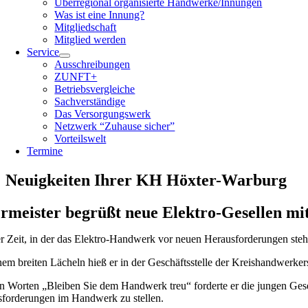
Überregional organisierte Handwerke/Innungen
Was ist eine Innung?
Mitgliedschaft
Mitglied werden
Service
Ausschreibungen
ZUNFT+
Betriebsvergleiche
Sachverständige
Das Versorgungswerk
Netzwerk “Zuhause sicher”
Vorteilswelt
Termine
Neuigkeiten Ihrer KH Höxter-Warburg
rmeister begrüßt neue Elektro-Gesellen mit
er Zeit, in der das Elektro-Handwerk vor neuen Herausforderungen steh
nem breiten Lächeln hieß er in der Geschäftsstelle der Kreishandwerke
n Worten „Bleiben Sie dem Handwerk treu“ forderte er die jungen Gese
forderungen im Handwerk zu stellen.