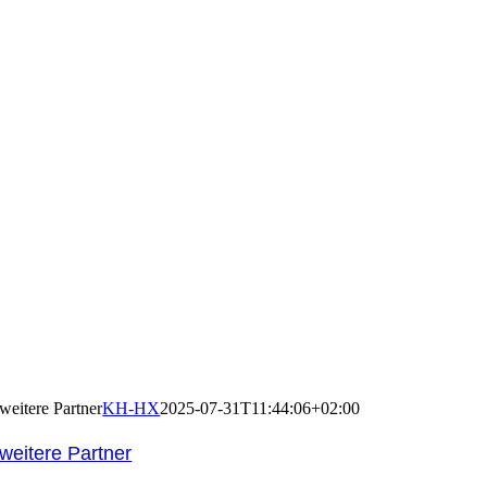
weitere Partner
KH-HX
2025-07-31T11:44:06+02:00
weitere Partner