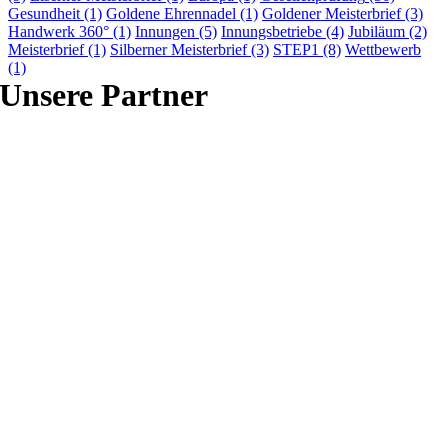
Gesundheit
(1)
Goldene Ehrennadel
(1)
Goldener Meisterbrief
(3)
Handwerk 360°
(1)
Innungen
(5)
Innungsbetriebe
(4)
Jubiläum
(2)
Meisterbrief
(1)
Silberner Meisterbrief
(3)
STEP1
(8)
Wettbewerb
(1)
Unsere Partner