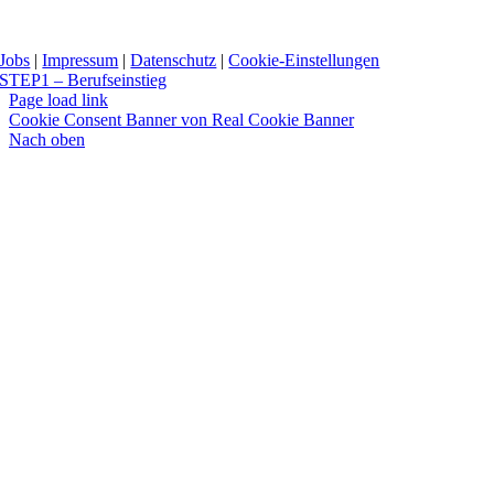
Jobs
|
Impressum
|
Datenschutz
|
Cookie-Einstellungen
STEP1 – Berufseinstieg
Page load link
Cookie Consent Banner von Real Cookie Banner
Nach oben