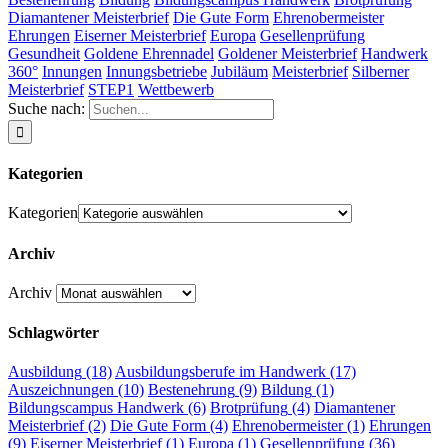
Diamantener Meisterbrief
Die Gute Form
Ehrenobermeister
Ehrungen
Eiserner Meisterbrief
Europa
Gesellenprüfung
Gesundheit
Goldene Ehrennadel
Goldener Meisterbrief
Handwerk
360°
Innungen
Innungsbetriebe
Jubiläum
Meisterbrief
Silberner
Meisterbrief
STEP1
Wettbewerb
Suche nach:
Kategorien
Kategorien
Archiv
Archiv
Schlagwörter
Ausbildung
(18)
Ausbildungsberufe im Handwerk
(17)
Auszeichnungen
(10)
Bestenehrung
(9)
Bildung
(1)
Bildungscampus Handwerk
(6)
Brotprüfung
(4)
Diamantener
Meisterbrief
(2)
Die Gute Form
(4)
Ehrenobermeister
(1)
Ehrungen
(9)
Eiserner Meisterbrief
(1)
Europa
(1)
Gesellenprüfung
(36)