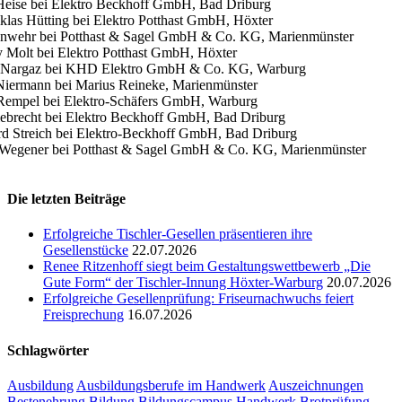
Heise bei Elektro Beckhoff GmbH, Bad Driburg
klas Hütting bei Elektro Potthast GmbH, Höxter
anwehr bei Potthast & Sagel GmbH & Co. KG, Marienmünster
 Molt bei Elektro Potthast GmbH, Höxter
 Nargaz bei KHD Elektro GmbH & Co. KG, Warburg
Niermann bei Marius Reineke, Marienmünster
Rempel bei Elektro-Schäfers GmbH, Warburg
ebrecht bei Elektro Beckhoff GmbH, Bad Driburg
d Streich bei Elektro-Beckhoff GmbH, Bad Driburg
n Wegener bei Potthast & Sagel GmbH & Co. KG, Marienmünster
Die letzten Beiträge
Erfolgreiche Tischler-Gesellen präsentieren ihre
Gesellenstücke
22.07.2026
Renee Ritzenhoff siegt beim Gestaltungswettbewerb „Die
Gute Form“ der Tischler-Innung Höxter-Warburg
20.07.2026
Erfolgreiche Gesellenprüfung: Friseurnachwuchs feiert
Freisprechung
16.07.2026
Schlagwörter
Ausbildung
Ausbildungsberufe im Handwerk
Auszeichnungen
Bestenehrung
Bildung
Bildungscampus Handwerk
Brotprüfung