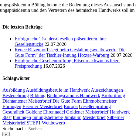
ungspräsidentin Bölling betonte die Bedeutung dieses Austauschs und z
ungspräsidentin und den Vertretern des heimischen Handwerks soll im 
Die letzten Beiträge
Erfolgreiche Tischler-Gesellen präsentieren ihre
Gesellenstücke
22.07.2026
Renee Ritzenhoff siegt beim Gestaltungswettbewerb „Die
Gute Form“ der Tischler-Innung Höxter-Warburg
20.07.2026
Erfolgreiche Gesellenprüfung: Friseurnachwuchs feiert
Freisprechung
16.07.2026
Schlagwörter
Ausbildung
Ausbildungsberufe im Handwerk
Auszeichnungen
Bestenehrung
Bildung
Bildungscampus Handwerk
Brotprüfung
Diamantener Meisterbrief
Die Gute Form
Ehrenobermeister
Ehrungen
Eiserner Meisterbrief
Europa
Gesellenprüfung
Gesundheit
Goldene Ehrennadel
Goldener Meisterbrief
Handwerk
360°
Innungen
Innungsbetriebe
Jubiläum
Meisterbrief
Silberner
Meisterbrief
STEP1
Wettbewerb
Suche nach: