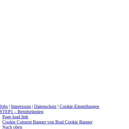
Jobs
|
Impressum
|
Datenschutz
|
Cookie-Einstellungen
STEP1 – Berufseinstieg
Page load link
Cookie Consent Banner von Real Cookie Banner
Nach oben