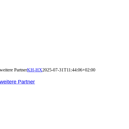
weitere Partner
KH-HX
2025-07-31T11:44:06+02:00
weitere Partner