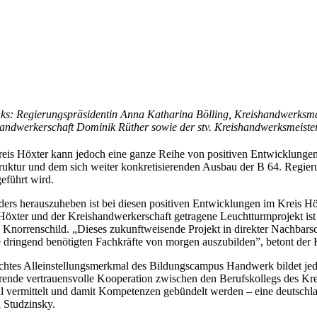
nks: Regierungspräsidentin Anna Katharina Bölling, Kreishandwerksme
andwerkerschaft Dominik Rüther sowie der stv. Kreishandwerksmeister
eis Höxter kann jedoch eine ganze Reihe von positiven Entwicklungen 
truktur und dem sich weiter konkretisierenden Ausbau der B 64. Regie
eführt wird.
ers herauszuheben ist bei diesen positiven Entwicklungen im Kreis 
Höxter und der Kreishandwerkerschaft getragene Leuchtturmprojekt ist 
 Knorrenschild. „Dieses zukunftweisende Projekt in direkter Nachbars
 dringend benötigten Fachkräfte von morgen auszubilden”, betont der
chtes Alleinstellungsmerkmal des Bildungscampus Handwerk bildet jedo
erende vertrauensvolle Kooperation zwischen den Berufskollegs des K
l vermittelt und damit Kompetenzen gebündelt werden – eine deutschla
 Studzinsky.