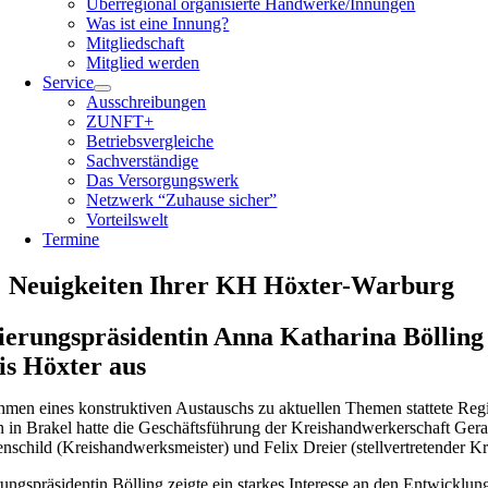
Überregional organisierte Handwerke/Innungen
Was ist eine Innung?
Mitgliedschaft
Mitglied werden
Service
Ausschreibungen
ZUNFT+
Betriebsvergleiche
Sachverständige
Das Versorgungswerk
Netzwerk “Zuhause sicher”
Vorteilswelt
Termine
Neuigkeiten Ihrer KH Höxter-Warburg
ierungspräsidentin Anna Katharina Bölling 
is Höxter aus
men eines konstruktiven Austauschs zu aktuellen Themen stattete Re
n in Brakel hatte die Geschäftsführung der Kreishandwerkerschaft Ger
nschild (Kreishandwerksmeister) und Felix Dreier (stellvertretender K
ungspräsidentin Bölling zeigte ein starkes Interesse an den Entwicklu