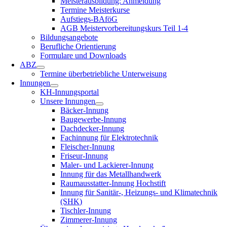
Meisterausbildung: Anmeldung
Termine Meisterkurse
Aufstiegs-BAföG
AGB Meistervorbereitungskurs Teil 1-4
Bildungsangebote
Berufliche Orientierung
Formulare und Downloads
ABZ
Termine überbetriebliche Unterweisung
Innungen
KH-Innungsportal
Unsere Innungen
Bäcker-Innung
Baugewerbe-Innung
Dachdecker-Innung
Fachinnung für Elektrotechnik
Fleischer-Innung
Friseur-Innung
Maler- und Lackierer-Innung
Innung für das Metallhandwerk
Raumausstatter-Innung Hochstift
Innung für Sanitär-, Heizungs- und Klimatechnik
(SHK)
Tischler-Innung
Zimmerer-Innung