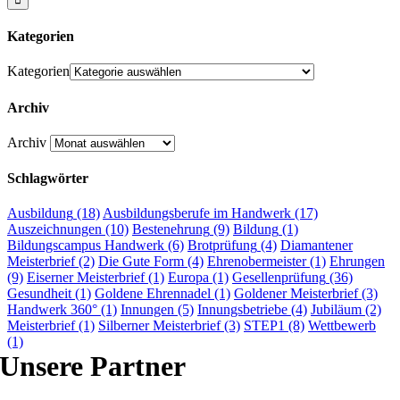
Kategorien
Kategorien
Archiv
Archiv
Schlagwörter
Ausbildung
(18)
Ausbildungsberufe im Handwerk
(17)
Auszeichnungen
(10)
Bestenehrung
(9)
Bildung
(1)
Bildungscampus Handwerk
(6)
Brotprüfung
(4)
Diamantener
Meisterbrief
(2)
Die Gute Form
(4)
Ehrenobermeister
(1)
Ehrungen
(9)
Eiserner Meisterbrief
(1)
Europa
(1)
Gesellenprüfung
(36)
Gesundheit
(1)
Goldene Ehrennadel
(1)
Goldener Meisterbrief
(3)
Handwerk 360°
(1)
Innungen
(5)
Innungsbetriebe
(4)
Jubiläum
(2)
Meisterbrief
(1)
Silberner Meisterbrief
(3)
STEP1
(8)
Wettbewerb
(1)
Unsere Partner