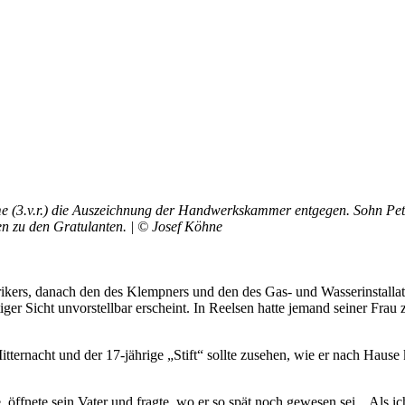
(3.v.r.) die Auszeichnung der Handwerkskammer entgegen. Sohn Peter
en zu den Gratulanten. | © Josef Köhne
trikers, danach den des Klempners und den des Gas- und Wasserinstall
tiger Sicht unvorstellbar erscheint. In Reelsen hatte jemand seiner Fr
ternacht und der 17-jährige „Stift“ sollte zusehen, wie er nach Hause
e, öffnete sein Vater und fragte, wo er so spät noch gewesen sei. „Als i