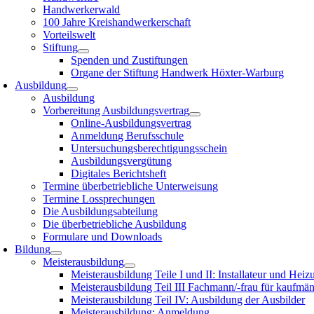
Handwerkerwald
100 Jahre Kreishandwerkerschaft
Vorteilswelt
Stiftung
Spenden und Zustiftungen
Organe der Stiftung Handwerk Höxter-Warburg
Ausbildung
Ausbildung
Vorbereitung Ausbildungsvertrag
Online-Ausbildungsvertrag
Anmeldung Berufsschule
Untersuchungsberechtigungsschein
Ausbildungsvergütung
Digitales Berichtsheft
Termine überbetriebliche Unterweisung
Termine Lossprechungen
Die Ausbildungsabteilung
Die überbetriebliche Ausbildung
Formulare und Downloads
Bildung
Meisterausbildung
Meisterausbildung Teile I und II: Installateur und Hei
Meisterausbildung Teil III Fachmann/-frau für kaufmä
Meisterausbildung Teil IV: Ausbildung der Ausbilder
Meisterausbildung: Anmeldung