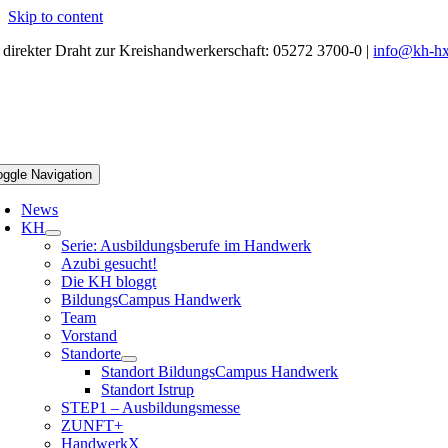
Skip to content
r direkter Draht zur Kreishandwerkerschaft: 05272 3700-0 |
info@kh-hx
oggle Navigation
News
KH
Serie: Ausbildungsberufe im Handwerk
Azubi gesucht!
Die KH bloggt
BildungsCampus Handwerk
Team
Vorstand
Standorte
Standort BildungsCampus Handwerk
Standort Istrup
STEP1 – Ausbildungsmesse
ZUNFT+
HandwerkX