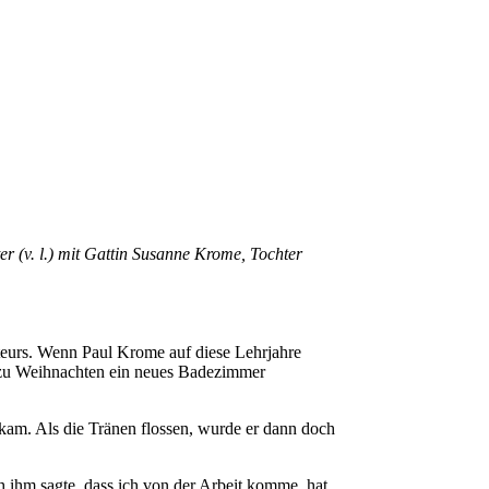
 (v. l.) mit Gattin Susanne Krome, Tochter
ateurs. Wenn Paul Krome auf diese Lehrjahre
au zu Weihnachten ein neues Badezimmer
 kam. Als die Tränen flossen, wurde er dann doch
ch ihm sagte, dass ich von der Arbeit komme, hat