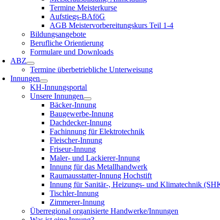
Termine Meisterkurse
Aufstiegs-BAföG
AGB Meistervorbereitungskurs Teil 1-4
Bildungsangebote
Berufliche Orientierung
Formulare und Downloads
ABZ
Termine überbetriebliche Unterweisung
Innungen
KH-Innungsportal
Unsere Innungen
Bäcker-Innung
Baugewerbe-Innung
Dachdecker-Innung
Fachinnung für Elektrotechnik
Fleischer-Innung
Friseur-Innung
Maler- und Lackierer-Innung
Innung für das Metallhandwerk
Raumausstatter-Innung Hochstift
Innung für Sanitär-, Heizungs- und Klimatechnik (SH
Tischler-Innung
Zimmerer-Innung
Überregional organisierte Handwerke/Innungen
Was ist eine Innung?