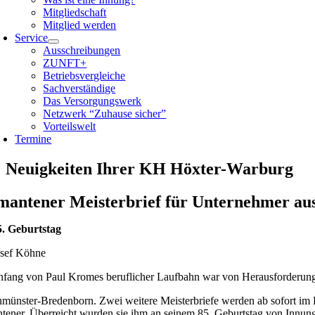
Mitgliedschaft
Mitglied werden
Service
Ausschreibungen
ZUNFT+
Betriebsvergleiche
Sachverständige
Das Versorgungswerk
Netzwerk “Zuhause sicher”
Vorteilswelt
Termine
Neuigkeiten Ihrer KH Höxter-Warburg
mantener Meisterbrief für Unternehmer a
. Geburtstag
osef Köhne
fang von Paul Kromes beruflicher Laufbahn war von Herausforderungen 
nmünster-Bredenborn.
Zwei weitere Meisterbriefe werden ab sofort im 
tener. Überreicht wurden sie ihm an seinem 85. Geburtstag von Inn