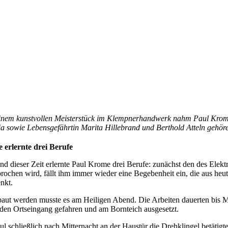
inem kunstvollen Meisterstück im Klempnerhandwerk nahm Paul Krome 
a sowie Lebensgefährtin Marita Hillebrand und Berthold Atteln gehör
 erlernte drei Berufe
d dieser Zeit erlernte Paul Krome drei Berufe: zunächst den des Elek
rochen wird, fällt ihm immer wieder eine Begebenheit ein, die aus heu
nkt.
aut werden musste es am Heiligen Abend. Die Arbeiten dauerten bis Mit
 den Ortseingang gefahren und am Bornteich ausgesetzt.
ul schließlich nach Mitternacht an der Haustür die Drehklingel betätigt