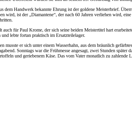
us dem Handwerk bekannte Ehrung ist der goldene Meisterbrief. Überr
en wird, ist der „Diamantene“, der nach 60 Jahren verliehen wird, eine
hritten.
lt auch für Paul Krome, der sich seine beiden Meistertitel hart erarbe
n und lebte fortan praktisch im Ersatzteilelager.
n musste er sich unter einem Wasserhahn, aus dem bräunlich gefärbte
gabend. Sonntags war die Frühmesse angesagt, zwei Stunden später da
rtoffeln und geriebenem Käse. Das vom Vater monatlich zu zahlende 