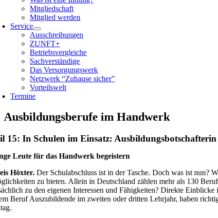
Mitgliedschaft
Mitglied werden
Service
Ausschreibungen
ZUNFT+
Betriebsvergleiche
Sachverständige
Das Versorgungswerk
Netzwerk “Zuhause sicher”
Vorteilswelt
Termine
Ausbildungsberufe im Handwerk
il 15: In Schulen im Einsatz: Ausbildungsbotschafteri
nge Leute für das Handwerk begeistern
eis Höxter.
Der Schulabschluss ist in der Tasche. Doch was ist nun? W
glichkeiten zu bieten. Allein in Deutschland zählen mehr als 130 Ber
tsächlich zu den eigenen Interessen und Fähigkeiten? Direkte Einblicke 
rem Beruf Auszubildende im zweiten oder dritten Lehrjahr, haben rich
tag.