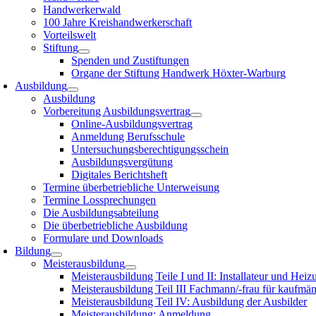
Handwerkerwald
100 Jahre Kreishandwerkerschaft
Vorteilswelt
Stiftung
Spenden und Zustiftungen
Organe der Stiftung Handwerk Höxter-Warburg
Ausbildung
Ausbildung
Vorbereitung Ausbildungsvertrag
Online-Ausbildungsvertrag
Anmeldung Berufsschule
Untersuchungsberechtigungsschein
Ausbildungsvergütung
Digitales Berichtsheft
Termine überbetriebliche Unterweisung
Termine Lossprechungen
Die Ausbildungsabteilung
Die überbetriebliche Ausbildung
Formulare und Downloads
Bildung
Meisterausbildung
Meisterausbildung Teile I und II: Installateur und Hei
Meisterausbildung Teil III Fachmann/-frau für kaufmä
Meisterausbildung Teil IV: Ausbildung der Ausbilder
Meisterausbildung: Anmeldung