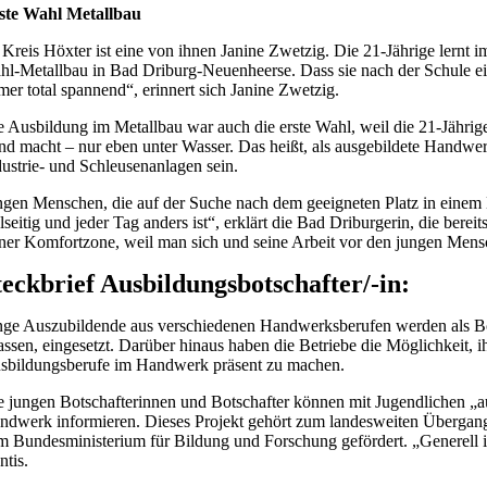
ste Wahl Metallbau
 Kreis Höxter ist eine von ihnen Janine Zwetzig. Die 21-Jährige lernt
ahl-Metallbau in Bad Driburg-Neuenheerse. Dass sie nach der Schule ein
mer total spannend“, erinnert sich Janine Zwetzig.
e Ausbildung im Metallbau war auch die erste Wahl, weil die 21-Jährige 
nd macht – nur eben unter Wasser. Das heißt, als ausgebildete Handwerke
dustrie- und Schleusenanlagen sein.
ngen Menschen, die auf der Suche nach dem geeigneten Platz in einem B
elseitig und jeder Tag anders ist“, erklärt die Bad Driburgerin, die ber
iner Komfortzone, weil man sich und seine Arbeit vor den jungen Mensc
teckbrief Ausbildungsbotschafter/-in:
nge Auszubildende aus verschiedenen Handwerksberufen werden als Bot
assen, eingesetzt. Darüber hinaus haben die Betriebe die Möglichkeit, i
sbildungsberufe im Handwerk präsent zu machen.
e jungen Botschafterinnen und Botschafter können mit Jugendlichen „
ndwerk informieren. Dieses Projekt gehört zum landesweiten Überga
m Bundesministerium für Bildung und Forschung gefördert. „Generell is
ntis.