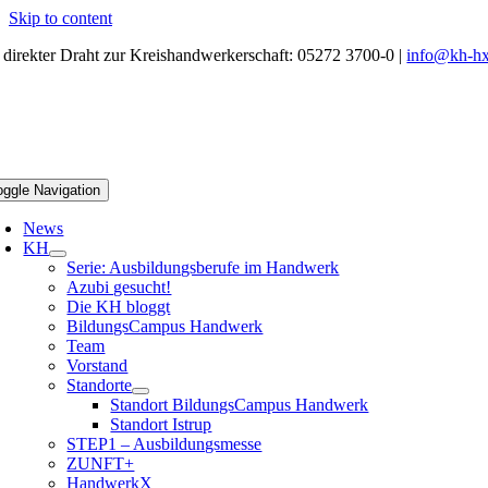
Skip to content
r direkter Draht zur Kreishandwerkerschaft: 05272 3700-0 |
info@kh-hx
oggle Navigation
News
KH
Serie: Ausbildungsberufe im Handwerk
Azubi gesucht!
Die KH bloggt
BildungsCampus Handwerk
Team
Vorstand
Standorte
Standort BildungsCampus Handwerk
Standort Istrup
STEP1 – Ausbildungsmesse
ZUNFT+
HandwerkX