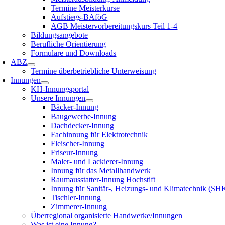
Termine Meisterkurse
Aufstiegs-BAföG
AGB Meistervorbereitungskurs Teil 1-4
Bildungsangebote
Berufliche Orientierung
Formulare und Downloads
ABZ
Termine überbetriebliche Unterweisung
Innungen
KH-Innungsportal
Unsere Innungen
Bäcker-Innung
Baugewerbe-Innung
Dachdecker-Innung
Fachinnung für Elektrotechnik
Fleischer-Innung
Friseur-Innung
Maler- und Lackierer-Innung
Innung für das Metallhandwerk
Raumausstatter-Innung Hochstift
Innung für Sanitär-, Heizungs- und Klimatechnik (SH
Tischler-Innung
Zimmerer-Innung
Überregional organisierte Handwerke/Innungen
Was ist eine Innung?