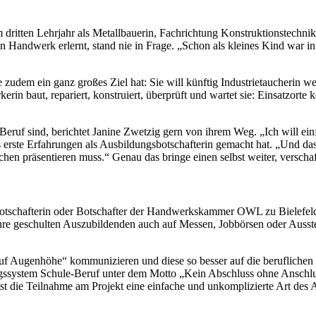
 im dritten Lehrjahr als Metallbauerin, Fachrichtung Konstruktionstec
 Handwerk erlernt, stand nie in Frage. „Schon als kleines Kind war in 
zudem ein ganz großes Ziel hat: Sie will künftig Industrietaucherin we
rin baut, repariert, konstruiert, überprüft und wartet sie: Einsatzort
eruf sind, berichtet Janine Zwetzig gern von ihrem Weg. „Ich will ei
eits erste Erfahrungen als Ausbildungsbotschafterin gemacht hat. „Und d
hen präsentieren muss.“ Genau das bringe einen selbst weiter, verscha
schafterin oder Botschafter der Handwerkskammer OWL zu Bielefeld a
hre geschulten Auszubildenden auch auf Messen, Jobbörsen oder Ausstell
auf Augenhöhe“ kommunizieren und diese so besser auf die beruflichen
ngssystem Schule-Beruf unter dem Motto „Kein Abschluss ohne Ansch
t die Teilnahme am Projekt eine einfache und unkomplizierte Art des 