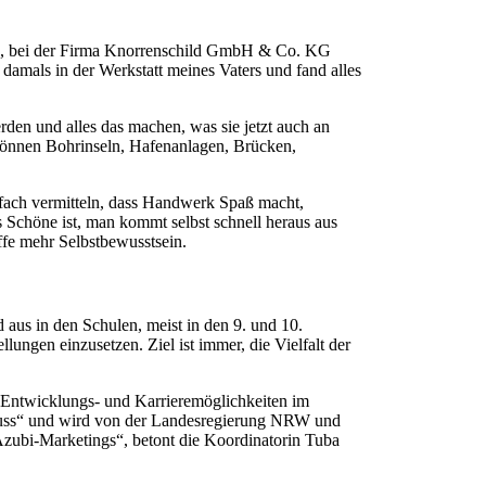
hnik, bei der Firma Knorrenschild GmbH & Co. KG
damals in der Werkstatt meines Vaters und fand alles
rden und alles das machen, was sie jetzt auch an
e können Bohrinseln, Hafenanlagen, Brücken,
nfach vermitteln, dass Handwerk Spaß macht,
as Schöne ist, man kommt selbst schnell heraus aus
ffe mehr Selbstbewusstsein.
us in den Schulen, meist in den 9. und 10.
ungen einzusetzen. Ziel ist immer, die Vielfalt der
 Entwicklungs- und Karrieremöglichkeiten im
luss“ und wird von der Landesregierung NRW und
Azubi-Marketings“, betont die Koordinatorin Tuba