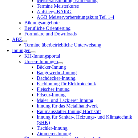
Meisterausbildung: Anmeldung
Termine Meisterkurse
Aufstiegs-BAföG
AGB Meistervorbereitungskurs Teil 1-4
Bildungsangebote
Berufliche Orientierung
Formulare und Downloads
ABZ
Termine überbetriebliche Unterweisung
Innungen
KH-Innungsportal
Unsere Innungen
Bäcker-Innung
Baugewerbe-Innung
Dachdecker-Innung
Fachinnung für Elektrotechnik
Fleischer-Innung
Friseur-Innung
Maler- und Lackierer-Innung
Innung für das Metallhandwerk
Raumausstatter-Innung Hochstift
Innung für Sanitär-, Heizungs- und Klimatechnik
(SHK)
Tischler-Innung
Zimmerer-Innung