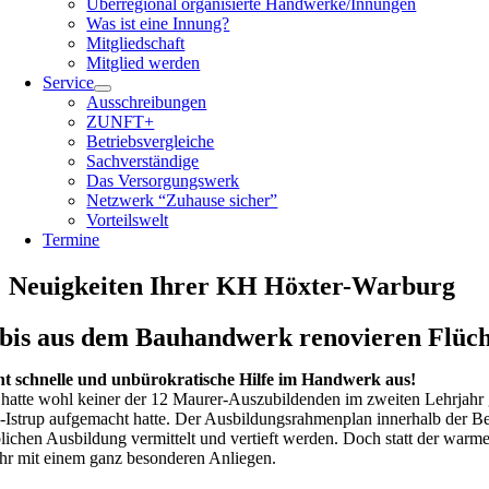
Überregional organisierte Handwerke/Innungen
Was ist eine Innung?
Mitgliedschaft
Mitglied werden
Service
Ausschreibungen
ZUNFT+
Betriebsvergleiche
Sachverständige
Das Versorgungswerk
Netzwerk “Zuhause sicher”
Vorteilswelt
Termine
Neuigkeiten Ihrer KH Höxter-Warburg
bis aus dem Bauhandwerk renovieren Flüch
eht schnelle und unbürokratische Hilfe im Handwerk aus!
hatte wohl keiner der 12 Maurer-Auszubildenden im zweiten Lehrjahr 
-Istrup aufgemacht hatte. Der Ausbildungsrahmenplan innerhalb der Ber
blichen Ausbildung vermittelt und vertieft werden. Doch statt der war
hr mit einem ganz besonderen Anliegen.