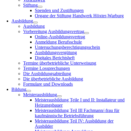
Stiftung
Spenden und Zustiftungen
Organe der Stiftung Handwerk Höxter-Warburg
Ausbildung
Ausbildung
Vorbereitung Ausbildungsvertrag
Online-Ausbildungsvertrag
Anmeldung Berufsschule
Untersuchungsberechtigungsschein
Ausbildungsvergütung
Digitales Berichtsheft
Termine überbetriebliche Unterweisung
Termine Lossprechungen
Die Ausbildungsabteilung
Die überbetriebliche Ausbildung
Formulare und Downloads
Bildung
Meisterausbildung
Meisterausbildung Teile I und II: Installateur und
Heizungsbauer
Meisterausbildung Teil III Fachmann/-frau für
kaufmännische Betriebsführung
Meisterausbildung Teil IV: Ausbildung der
Ausbilder