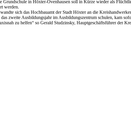
te Grundschule in Höxter-Ovenhausen soll in Kürze wieder als Flüchtli
ert werden.
wandte sich das Hochbauamt der Stadt Höxter an die Kreishandwerkers
l das zweite Ausbildungsjahr im Ausbildungszentrum schulen, kam sofo
axisnah zu helfen“ so Gerald Studzinsky, Hauptgeschäftsführer der Kr