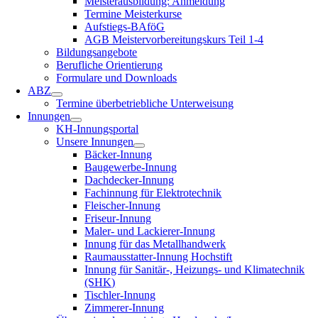
Meisterausbildung: Anmeldung
Termine Meisterkurse
Aufstiegs-BAföG
AGB Meistervorbereitungskurs Teil 1-4
Bildungsangebote
Berufliche Orientierung
Formulare und Downloads
ABZ
Termine überbetriebliche Unterweisung
Innungen
KH-Innungsportal
Unsere Innungen
Bäcker-Innung
Baugewerbe-Innung
Dachdecker-Innung
Fachinnung für Elektrotechnik
Fleischer-Innung
Friseur-Innung
Maler- und Lackierer-Innung
Innung für das Metallhandwerk
Raumausstatter-Innung Hochstift
Innung für Sanitär-, Heizungs- und Klimatechnik
(SHK)
Tischler-Innung
Zimmerer-Innung