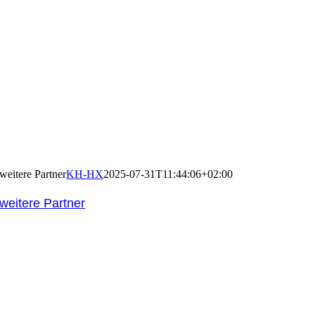
weitere Partner
KH-HX
2025-07-31T11:44:06+02:00
weitere Partner