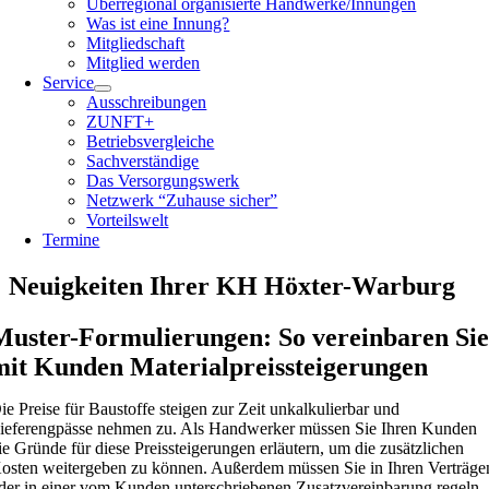
Überregional organisierte Handwerke/Innungen
Was ist eine Innung?
Mitgliedschaft
Mitglied werden
Service
Ausschreibungen
ZUNFT+
Betriebsvergleiche
Sachverständige
Das Versorgungswerk
Netzwerk “Zuhause sicher”
Vorteilswelt
Termine
Neuigkeiten Ihrer KH Höxter-Warburg
Muster-Formulierungen: So vereinbaren Si
mit Kunden Materialpreissteigerungen
ie Preise für Baustoffe steigen zur Zeit unkalkulierbar und
ieferengpässe nehmen zu. Als Handwerker müssen Sie Ihren Kunden
ie Gründe für diese Preissteigerungen erläutern, um die zusätzlichen
osten weitergeben zu können. Außerdem müssen Sie in Ihren Verträge
der in einer vom Kunden unterschriebenen Zusatzvereinbarung regeln,