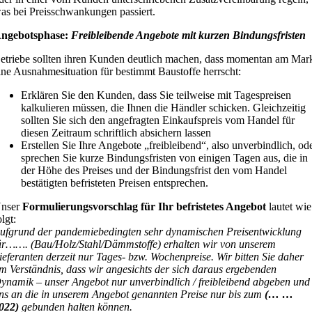
as bei Preisschwankungen passiert.
ngebotsphase:
Freibleibende Angebote mit kurzen Bindungsfristen
etriebe sollten ihren Kunden deutlich machen, dass momentan am Mar
ine Ausnahmesituation für bestimmt Baustoffe herrscht:
Erklären Sie den Kunden, dass Sie teilweise mit Tagespreisen
kalkulieren müssen, die Ihnen die Händler schicken. Gleichzeitig
sollten Sie sich den angefragten Einkaufspreis vom Handel für
diesen Zeitraum schriftlich absichern lassen
Erstellen Sie Ihre Angebote „freibleibend“, also unverbindlich, od
sprechen Sie kurze Bindungsfristen von einigen Tagen aus, die in
der Höhe des Preises und der Bindungsfrist den vom Handel
bestätigten befristeten Preisen entsprechen.
nser
Formulierungsvorschlag für Ihr befristetes Angebot
lautet wie
olgt:
ufgrund der pandemiebedingten sehr dynamischen Preisentwicklung
ür……. (Bau/Holz/Stahl/Dämmstoffe) erhalten wir von unserem
ieferanten derzeit nur Tages- bzw. Wochenpreise. Wir bitten Sie daher
m Verständnis, dass wir angesichts der sich daraus ergebenden
ynamik – unser Angebot nur unverbindlich / freibleibend abgeben und
ns an die in unserem Angebot genannten Preise nur bis zum
(… …
022)
gebunden halten können.