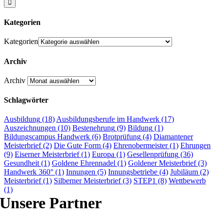
Kategorien
Kategorien
Archiv
Archiv
Schlagwörter
Ausbildung
(18)
Ausbildungsberufe im Handwerk
(17)
Auszeichnungen
(10)
Bestenehrung
(9)
Bildung
(1)
Bildungscampus Handwerk
(6)
Brotprüfung
(4)
Diamantener
Meisterbrief
(2)
Die Gute Form
(4)
Ehrenobermeister
(1)
Ehrungen
(9)
Eiserner Meisterbrief
(1)
Europa
(1)
Gesellenprüfung
(36)
Gesundheit
(1)
Goldene Ehrennadel
(1)
Goldener Meisterbrief
(3)
Handwerk 360°
(1)
Innungen
(5)
Innungsbetriebe
(4)
Jubiläum
(2)
Meisterbrief
(1)
Silberner Meisterbrief
(3)
STEP1
(8)
Wettbewerb
(1)
Unsere Partner