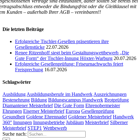
bgeschlossenen Verträge sind einzuhalten, daher sollten Sie bereits bei
ertragsabschluss entweder die Bindungsfrist oder die Gleitklausel mit
em Kunden – außerhalb Ihrer AGB – vereinbaren!!
Die letzten Beiträge
Erfolgreiche Tischler-Gesellen präsentieren ihre
Gesellenstücke
22.07.2026
Renee Ritzenhoff siegt beim Gestaltungswettbewerb „Die
Gute Form“ der Tischler-Innung Höxter-Warburg
20.07.2026
Erfolgreiche Gesellenprüfung: Friseurnachwuchs feiert
Freisprechung
16.07.2026
Schlagwörter
Ausbildung
Ausbildungsberufe im Handwerk
Auszeichnungen
Bestenehrung
Bildung
Bildungscampus Handwerk
Brotprüfung
Diamantener Meisterbrief
Die Gute Form
Ehrenobermeister
Ehrungen
Eiserner Meisterbrief
Europa
Gesellenprüfung
Gesundheit
Goldene Ehrennadel
Goldener Meisterbrief
Handwerk
360°
Innungen
Innungsbetriebe
Jubiläum
Meisterbrief
Silberner
Meisterbrief
STEP1
Wettbewerb
Suche nach: