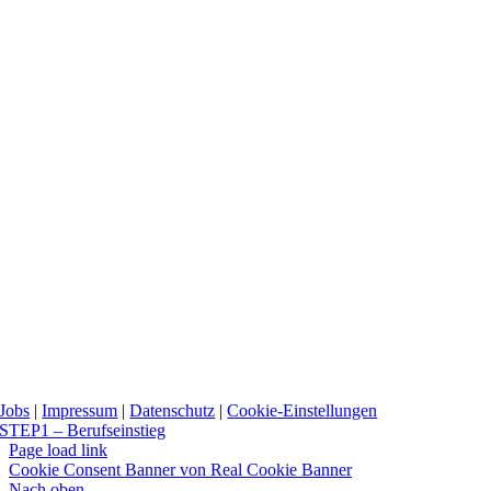
Jobs
|
Impressum
|
Datenschutz
|
Cookie-Einstellungen
STEP1 – Berufseinstieg
Page load link
Cookie Consent Banner von Real Cookie Banner
Nach oben