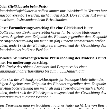
Oder
Gleitklauseln beim Preis:
aterialpreisgleitklauseln sollten immer nur individuell im Vertrag bzw.
ngebot vereinbart werden, nicht in den AGB. Dort sind sie fast immer
nwirksam, insbesondere beim Privatkunden.
Unser
Formulierungsvorschlag für eine Gleitklausel
lautet:
Sollte sich der Einkaufspreis/Marktpreis für benötigte Materialien
nseres Angebots zum Zeitpunkt des Einbaus gegenüber dem Zeitpunkt
er Angebotserstellung um mehr als fünf Prozent nachweislich erhöht
aben, ändert sich der Einheitspreis entsprechend der Gewichtung des
aterialanteils in dieser Position.“
rwarten Sie
unvorhergesehene Preiserhöhung des Materials
lautet
nser
Formulierungsvorschlag
:
Die Preise des obigen Angebots sind Festpreise bei einer
auausführung/Fertigstellung bis zum …….Danach gilt:
ollte sich der Einkaufspreis/Marktpreis für benötigte Materialien des
bigen Angebots zum Zeitpunkt des Einbaus gegenüber dem Zeitpunkt
er Angebotserstellung um mehr als fünf Prozentnachweislich erhöht
aben, ändert sich der Einheitspreis entsprechend der Gewichtung des
aterialanteils in dieser Position.“
ine Preisanpassung im Nachhinein gibt es leider nicht. Die von Ihnen