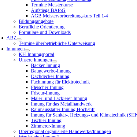
Termine Meisterkurse
Aufstiegs-BAföG
AGB Meistervorbereitungskurs Teil 1-4
Bildungsangebote
Berufliche Orientierung
Formulare und Downloads
ABZ
Termine überbetriebliche Unterweisung
Innungen
KH-Innungsportal
Unsere Innungen
Bäcker-Innung
Baugewerbe-Innung
Dachdecker-Innung
Fachinnung für Elektrotechnik
Fleischer-Innung
Friseur-Innung
Maler- und Lackierer-Innung
Innung für das Metallhandwerk
Raumausstatter-Innung Hochstift
Innung für Sanitär-, Heizungs- und Klimatechnik (SH
Tischler-Innung
Zimmerer-Innung
Überregional organisierte Handwerke/Innungen
Was ist eine Innung?