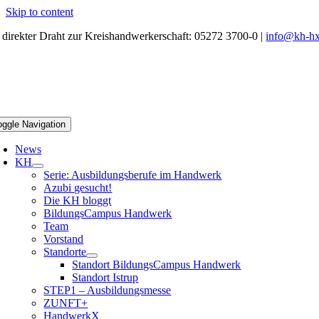
Skip to content
r direkter Draht zur Kreishandwerkerschaft: 05272 3700-0 |
info@kh-hx
oggle Navigation
News
KH
Serie: Ausbildungsberufe im Handwerk
Azubi gesucht!
Die KH bloggt
BildungsCampus Handwerk
Team
Vorstand
Standorte
Standort BildungsCampus Handwerk
Standort Istrup
STEP1 – Ausbildungsmesse
ZUNFT+
HandwerkX