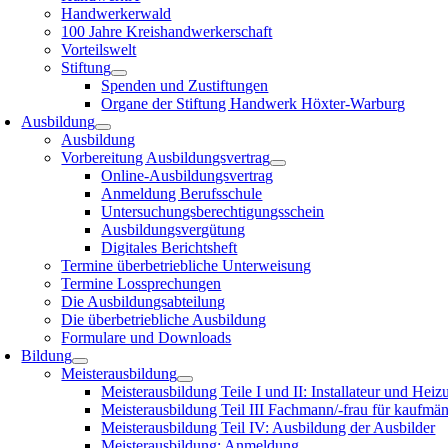
Handwerkerwald
100 Jahre Kreishandwerkerschaft
Vorteilswelt
Stiftung
Spenden und Zustiftungen
Organe der Stiftung Handwerk Höxter-Warburg
Ausbildung
Ausbildung
Vorbereitung Ausbildungsvertrag
Online-Ausbildungsvertrag
Anmeldung Berufsschule
Untersuchungsberechtigungsschein
Ausbildungsvergütung
Digitales Berichtsheft
Termine überbetriebliche Unterweisung
Termine Lossprechungen
Die Ausbildungsabteilung
Die überbetriebliche Ausbildung
Formulare und Downloads
Bildung
Meisterausbildung
Meisterausbildung Teile I und II: Installateur und Hei
Meisterausbildung Teil III Fachmann/-frau für kaufmä
Meisterausbildung Teil IV: Ausbildung der Ausbilder
Meisterausbildung: Anmeldung