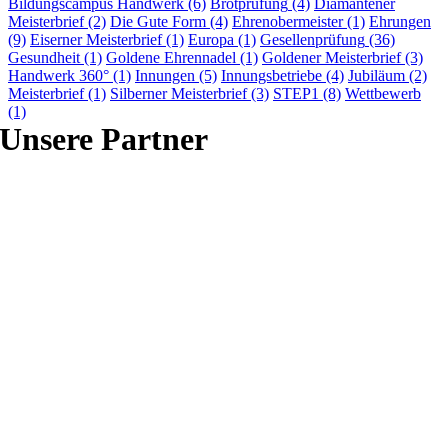
Bildungscampus Handwerk
(6)
Brotprüfung
(4)
Diamantener
Meisterbrief
(2)
Die Gute Form
(4)
Ehrenobermeister
(1)
Ehrungen
(9)
Eiserner Meisterbrief
(1)
Europa
(1)
Gesellenprüfung
(36)
Gesundheit
(1)
Goldene Ehrennadel
(1)
Goldener Meisterbrief
(3)
Handwerk 360°
(1)
Innungen
(5)
Innungsbetriebe
(4)
Jubiläum
(2)
Meisterbrief
(1)
Silberner Meisterbrief
(3)
STEP1
(8)
Wettbewerb
(1)
Unsere Partner