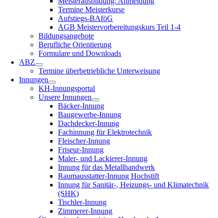
Meisterausbildung: Anmeldung
Termine Meisterkurse
Aufstiegs-BAföG
AGB Meistervorbereitungskurs Teil 1-4
Bildungsangebote
Berufliche Orientierung
Formulare und Downloads
ABZ
Termine überbetriebliche Unterweisung
Innungen
KH-Innungsportal
Unsere Innungen
Bäcker-Innung
Baugewerbe-Innung
Dachdecker-Innung
Fachinnung für Elektrotechnik
Fleischer-Innung
Friseur-Innung
Maler- und Lackierer-Innung
Innung für das Metallhandwerk
Raumausstatter-Innung Hochstift
Innung für Sanitär-, Heizungs- und Klimatechnik
(SHK)
Tischler-Innung
Zimmerer-Innung