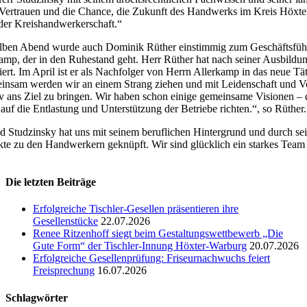
Vertrauen und die Chance, die Zukunft des Handwerks im Kreis Höxter
er Kreishandwerkerschaft.“
ben Abend wurde auch Dominik Rüther einstimmig zum Geschäftsführer
amp, der in den Ruhestand geht. Herr Rüther hat nach seiner Ausbildu
iert. Im April ist er als Nachfolger von Herrn Allerkamp in das neue T
nsam werden wir an einem Strang ziehen und mit Leidenschaft und Vo
iv ans Ziel zu bringen. Wir haben schon einige gemeinsame Visionen – 
auf die Entlastung und Unterstützung der Betriebe richten.“, so Rüther.
d Studzinsky hat uns mit seinem beruflichen Hintergrund und durch sein
te zu den Handwerkern geknüpft. Wir sind glücklich ein starkes Team
Die letzten Beiträge
Erfolgreiche Tischler-Gesellen präsentieren ihre
Gesellenstücke
22.07.2026
Renee Ritzenhoff siegt beim Gestaltungswettbewerb „Die
Gute Form“ der Tischler-Innung Höxter-Warburg
20.07.2026
Erfolgreiche Gesellenprüfung: Friseurnachwuchs feiert
Freisprechung
16.07.2026
Schlagwörter