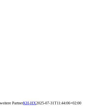
weitere Partner
KH-HX
2025-07-31T11:44:06+02:00