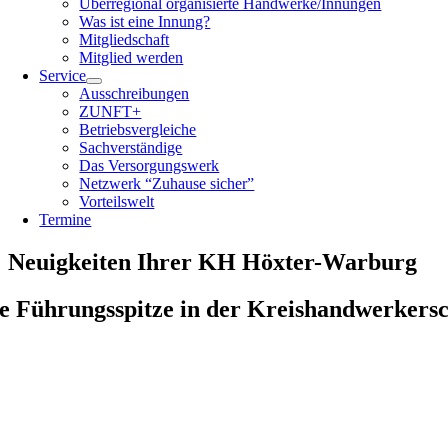
Überregional organisierte Handwerke/Innungen
Was ist eine Innung?
Mitgliedschaft
Mitglied werden
Service
Ausschreibungen
ZUNFT+
Betriebsvergleiche
Sachverständige
Das Versorgungswerk
Netzwerk “Zuhause sicher”
Vorteilswelt
Termine
Neuigkeiten Ihrer KH Höxter-Warburg
e Führungsspitze in der Kreishandwerkers