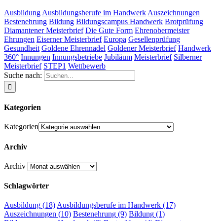
Ausbildung
Ausbildungsberufe im Handwerk
Auszeichnungen
Bestenehrung
Bildung
Bildungscampus Handwerk
Brotprüfung
Diamantener Meisterbrief
Die Gute Form
Ehrenobermeister
Ehrungen
Eiserner Meisterbrief
Europa
Gesellenprüfung
Gesundheit
Goldene Ehrennadel
Goldener Meisterbrief
Handwerk
360°
Innungen
Innungsbetriebe
Jubiläum
Meisterbrief
Silberner
Meisterbrief
STEP1
Wettbewerb
Suche nach:
Kategorien
Kategorien
Archiv
Archiv
Schlagwörter
Ausbildung
(18)
Ausbildungsberufe im Handwerk
(17)
Auszeichnungen
(10)
Bestenehrung
(9)
Bildung
(1)