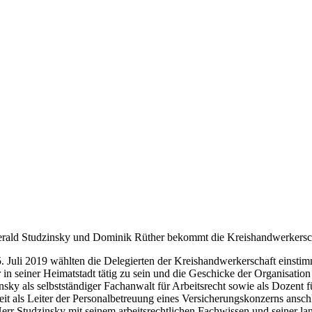
rald Studzinsky und Dominik Rüther bekommt die Kreishandwerkerscha
 Juli 2019 wählten die Delegierten der Kreishandwerkerschaft einstimm
 in seiner Heimatstadt tätig zu sein und die Geschicke der Organisati
nsky als selbstständiger Fachanwalt für Arbeitsrecht sowie als Dozent f
eit als Leiter der Personalbetreuung eines Versicherungskonzerns ansch
err Studzinsky mit seinem arbeitsrechtlichen Fachwissen und seiner lan