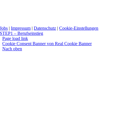
Jobs
|
Impressum
|
Datenschutz
|
Cookie-Einstellungen
STEP1 – Berufseinstieg
Page load link
Cookie Consent Banner von Real Cookie Banner
Nach oben