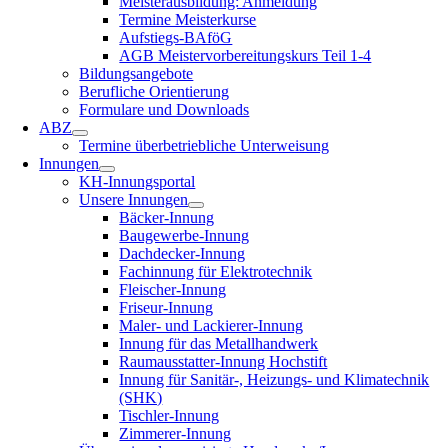
Meisterausbildung: Anmeldung
Termine Meisterkurse
Aufstiegs-BAföG
AGB Meistervorbereitungskurs Teil 1-4
Bildungsangebote
Berufliche Orientierung
Formulare und Downloads
ABZ
Termine überbetriebliche Unterweisung
Innungen
KH-Innungsportal
Unsere Innungen
Bäcker-Innung
Baugewerbe-Innung
Dachdecker-Innung
Fachinnung für Elektrotechnik
Fleischer-Innung
Friseur-Innung
Maler- und Lackierer-Innung
Innung für das Metallhandwerk
Raumausstatter-Innung Hochstift
Innung für Sanitär-, Heizungs- und Klimatechnik
(SHK)
Tischler-Innung
Zimmerer-Innung