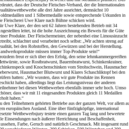
edeutet, dass der Deutsche Fleischer-Verband, der die Internationalen
ualitätswettbewerbe alle drei Jahre ausrichtet, demnächst 10
oldmedaillen und 1 Silbermedaille sowie entsprechende Urkunden in
ie Fleischerei Uwe Klare nach Bühne schicken wird.
ür Uwe Klare, der den seit 62 Jahren bestehenden Betrieb mit 34
ngestellten leitet, ist die hohe Auszeichnung ein Beweis für die Güte
einer Produkte. Der Fleischermeister, der nebenbei eine Limousinzucht
etreibt, schlachtet und verarbeitet noch selbst: „Wir achten streng auf
ualität, bei den Rohstoffen, den Gewürzen und bei der Herstellung.
andwerksprodukte müssen immer Top-Produkte sein!“
rotzdem freut er sich über den Erfolg, den seine lehmkammergereiften
ettwürste, sowie Rostbratwurst, Bauernbratwurst, Schinkenkrainer,
chinkenspeck und Knochenschinken vom Strohschwein, Hausmacher
eberwurst, Hausmacher Blutwurst und Klares Schaschliktopf bei den
rüfern hatten: „Wir wussten, dass wir gute Produkte ins Rennen
eschickt haben, allerdings liegt das Leistungsniveau der anderen
eilnehmer bei diesen Wettbewerben ebenfalls immer sehr hoch. Umso
chöner, dass wir mit 11 eingesandten Produkten gleich 11 Medaillen
eholt haben.“
u den Teilnehmern gehörten Betriebe aus der ganzen Welt, vor allem a
em europäischen Ausland. Eine über fünfzigköpfige, international
esetzte Wettbewerbsjury testete einen ganzen Tag lang und bewertete
lle Einsendungen nach äußerer Herrichtung und Beschaffenheit,
ussehen, Farbe, Geruch und natürlich Geschmack. Mit insgesamt rund