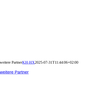
weitere Partner
KH-HX
2025-07-31T11:44:06+02:00
weitere Partner