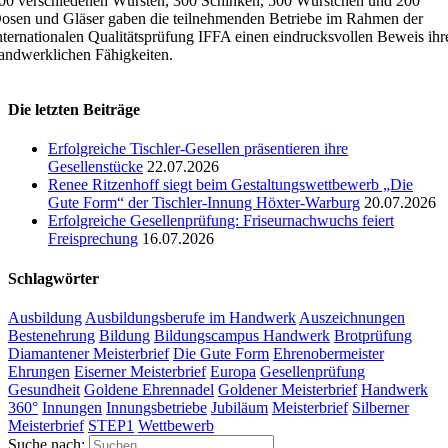
00 verschiedenen Würsten, 300 Schinken, 500 Würstchen und 200
osen und Gläser gaben die teilnehmenden Betriebe im Rahmen der
nternationalen Qualitätsprüfung IFFA einen eindrucksvollen Beweis ihr
andwerklichen Fähigkeiten.
Die letzten Beiträge
Erfolgreiche Tischler-Gesellen präsentieren ihre
Gesellenstücke
22.07.2026
Renee Ritzenhoff siegt beim Gestaltungswettbewerb „Die
Gute Form“ der Tischler-Innung Höxter-Warburg
20.07.2026
Erfolgreiche Gesellenprüfung: Friseurnachwuchs feiert
Freisprechung
16.07.2026
Schlagwörter
Ausbildung
Ausbildungsberufe im Handwerk
Auszeichnungen
Bestenehrung
Bildung
Bildungscampus Handwerk
Brotprüfung
Diamantener Meisterbrief
Die Gute Form
Ehrenobermeister
Ehrungen
Eiserner Meisterbrief
Europa
Gesellenprüfung
Gesundheit
Goldene Ehrennadel
Goldener Meisterbrief
Handwerk
360°
Innungen
Innungsbetriebe
Jubiläum
Meisterbrief
Silberner
Meisterbrief
STEP1
Wettbewerb
Suche nach: