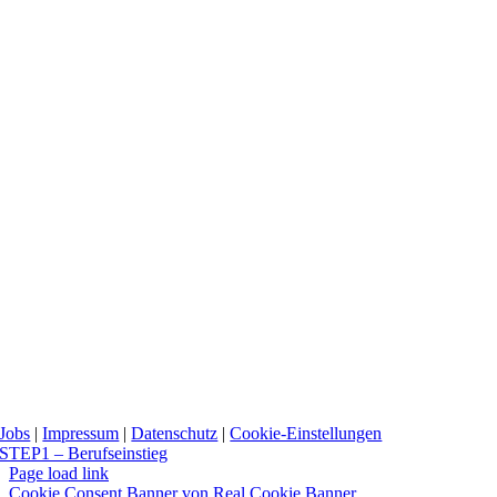
Jobs
|
Impressum
|
Datenschutz
|
Cookie-Einstellungen
STEP1 – Berufseinstieg
Page load link
Cookie Consent Banner von Real Cookie Banner