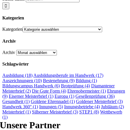
Kategorien
Kategorien
Archiv
Archiv
Schlagwörter
Ausbildung
(18)
Ausbildungsberufe im Handwerk
(17)
Auszeichnungen
(10)
Bestenehrung
(9)
Bildung
(1)
Bildungscampus Handwerk
(6)
Brotprüfung
(4)
Diamantener
Meisterbrief
(2)
Die Gute Form
(4)
Ehrenobermeister
(1)
Ehrungen
(9)
Eiserner Meisterbrief
(1)
Europa
(1)
Gesellenprüfung
(36)
Gesundheit
(1)
Goldene Ehrennadel
(1)
Goldener Meisterbrief
(3)
Handwerk 360°
(1)
Innungen
(5)
Innungsbetriebe
(4)
Jubiläum
(2)
Meisterbrief
(1)
Silberner Meisterbrief
(3)
STEP1
(8)
Wettbewerb
(1)
Unsere Partner