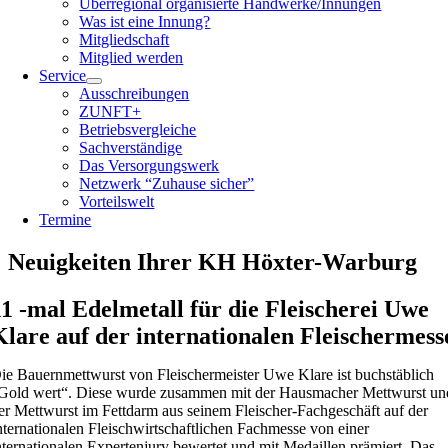
Überregional organisierte Handwerke/Innungen
Was ist eine Innung?
Mitgliedschaft
Mitglied werden
Service
Ausschreibungen
ZUNFT+
Betriebsvergleiche
Sachverständige
Das Versorgungswerk
Netzwerk “Zuhause sicher”
Vorteilswelt
Termine
Neuigkeiten Ihrer KH Höxter-Warburg
11 -mal Edelmetall für die Fleischerei Uwe
Klare auf der internationalen Fleischermess
ie Bauernmettwurst von Fleischermeister Uwe Klare ist buchstäblich
Gold wert“. Diese wurde zusammen mit der Hausmacher Mettwurst un
er Mettwurst im Fettdarm aus seinem Fleischer-Fachgeschäft auf der
nternationalen Fleischwirtschaftlichen Fachmesse von einer
nternationalen Expertenjury bewertet und mit Medaillen prämiert. Das