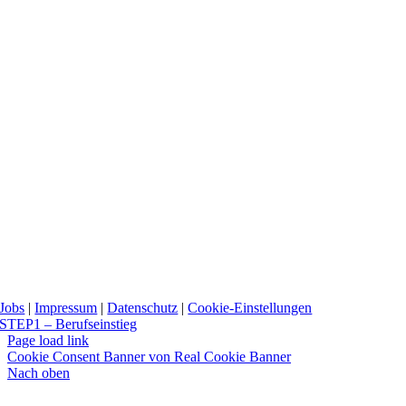
Jobs
|
Impressum
|
Datenschutz
|
Cookie-Einstellungen
STEP1 – Berufseinstieg
Page load link
Cookie Consent Banner von Real Cookie Banner
Nach oben