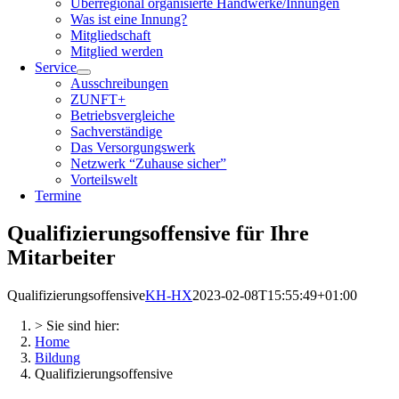
Überregional organisierte Handwerke/Innungen
Was ist eine Innung?
Mitgliedschaft
Mitglied werden
Service
Ausschreibungen
ZUNFT+
Betriebsvergleiche
Sachverständige
Das Versorgungswerk
Netzwerk “Zuhause sicher”
Vorteilswelt
Termine
Qualifizierungsoffensive für Ihre
Mitarbeiter
Qualifizierungsoffensive
KH-HX
2023-02-08T15:55:49+01:00
> Sie sind hier:
Home
Bildung
Qualifizierungsoffensive