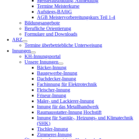
Meisterausbildung: Anmeldung
Termine Meisterkurse
Aufstiegs-BAföG
AGB Meistervorbereitungskurs Teil 1-4
Bildungsangebote
Berufliche Orientierung
Formulare und Downloads
ABZ
Termine überbetriebliche Unterweisung
Innungen
KH-Innungsportal
Unsere Innungen
Bäcker-Innung
Baugewerbe-Innung
Dachdecker-Innung
Fachinnung für Elektrotechnik
Fleischer-Innung
Friseur-Innung
Maler- und Lackierer-Innung
Innung für das Metallhandwerk
Raumausstatter-Innung Hochstift
Innung für Sanitär-, Heizungs- und Klimatechnik
(SHK)
Tischler-Innung
Zimmerer-Innung