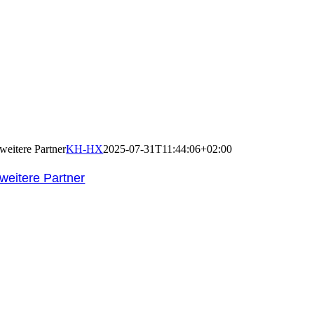
weitere Partner
KH-HX
2025-07-31T11:44:06+02:00
weitere Partner