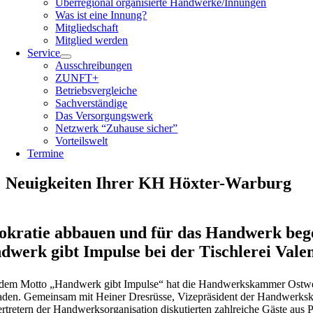
Überregional organisierte Handwerke/Innungen
Was ist eine Innung?
Mitgliedschaft
Mitglied werden
Service
Ausschreibungen
ZUNFT+
Betriebsvergleiche
Sachverständige
Das Versorgungswerk
Netzwerk “Zuhause sicher”
Vorteilswelt
Termine
Neuigkeiten Ihrer KH Höxter-Warburg
okratie abbauen und für das Handwerk beg
dwerk gibt Impulse bei der Tischlerei Valen
dem Motto „Handwerk gibt Impulse“ hat die Handwerkskammer Ostwestf
aden. Gemeinsam mit Heiner Dresrüsse, Vizepräsident der Handwerksk
rtretern der Handwerksorganisation diskutierten zahlreiche Gäste au