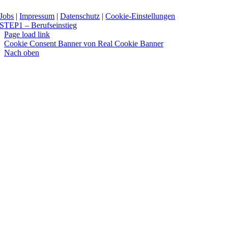
Jobs
|
Impressum
|
Datenschutz
|
Cookie-Einstellungen
STEP1 – Berufseinstieg
Page load link
Cookie Consent Banner von Real Cookie Banner
Nach oben