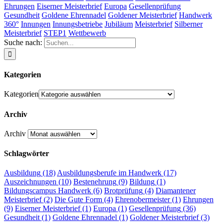
Ehrungen
Eiserner Meisterbrief
Europa
Gesellenprüfung
Gesundheit
Goldene Ehrennadel
Goldener Meisterbrief
Handwerk
360°
Innungen
Innungsbetriebe
Jubiläum
Meisterbrief
Silberner
Meisterbrief
STEP1
Wettbewerb
Suche nach:
Kategorien
Kategorien
Archiv
Archiv
Schlagwörter
Ausbildung
(18)
Ausbildungsberufe im Handwerk
(17)
Auszeichnungen
(10)
Bestenehrung
(9)
Bildung
(1)
Bildungscampus Handwerk
(6)
Brotprüfung
(4)
Diamantener
Meisterbrief
(2)
Die Gute Form
(4)
Ehrenobermeister
(1)
Ehrungen
(9)
Eiserner Meisterbrief
(1)
Europa
(1)
Gesellenprüfung
(36)
Gesundheit
(1)
Goldene Ehrennadel
(1)
Goldener Meisterbrief
(3)