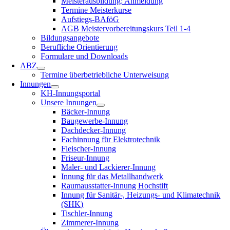
Meisterausbildung: Anmeldung
Termine Meisterkurse
Aufstiegs-BAföG
AGB Meistervorbereitungskurs Teil 1-4
Bildungsangebote
Berufliche Orientierung
Formulare und Downloads
ABZ
Termine überbetriebliche Unterweisung
Innungen
KH-Innungsportal
Unsere Innungen
Bäcker-Innung
Baugewerbe-Innung
Dachdecker-Innung
Fachinnung für Elektrotechnik
Fleischer-Innung
Friseur-Innung
Maler- und Lackierer-Innung
Innung für das Metallhandwerk
Raumausstatter-Innung Hochstift
Innung für Sanitär-, Heizungs- und Klimatechnik
(SHK)
Tischler-Innung
Zimmerer-Innung