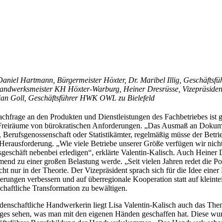
) Daniel Hartmann, Bürgermeister Höxter, Dr. Maribel Illig, Geschäf
andwerksmeister KH Höxter-Warburg, Heiner Dresrüsse, Vizepräsident 
ian Goll, Geschäftsführer HWK OWL zu Bielefeld
chfrage an den Produkten und Dienstleistungen des Fachbetriebes ist g
reiräume von bürokratischen Anforderungen. „Das Ausmaß an Dokument
, Berufsgenossenschaft oder Statistikämter, regelmäßig müsse der Betrie
Herausforderung. „Wie viele Betriebe unserer Größe verfügen wir nicht
sgeschäft nebenbei erledigen“, erklärte Valentin-Kalisch. Auch Heine
end zu einer großen Belastung werde. „Seit vielen Jahren redet die Poli
cht nur in der Theorie. Der Vizepräsident sprach sich für die Idee ein
erungen verbessern und auf überregionale Kooperation statt auf kleint
schaftliche Transformation zu bewältigen.
idenschaftliche Handwerkerin liegt Lisa Valentin-Kalisch auch das 
ges sehen, was man mit den eigenen Händen geschaffen hat. Diese wund