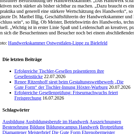
ftsführer Berufsbildung der Handwerkskammer. „Das Handwerk schafft
ktiven noch stärker als bisher sichtbar zu machen. „Dazu braucht es ei
praktika und generell eine stärkere Wertschätzung des Handwerks“, so 
rgänzte Dr. Maribel Illig, Geschäftsführerin der Handwerkskammer u
Schluss sein“, so Illig. Ob Meister, Betriebswirtin des Handwerks, te
duell. „Wichtig ist in erster Linie Spaß und Leidenschaft an kreativer, 
n sich die Besucherinnen und Besucher noch bei einem abschließenden
oto:
Handwerkskammer Ostwestfalen-Lippe zu Bielefeld
Die letzten Beiträge
Erfolgreiche Tischler-Gesellen präsentieren ihre
Gesellenstücke
22.07.2026
Renee Ritzenhoff siegt beim Gestaltungswettbewerb „Die
Gute Form“ der Tischler-Innung Höxter-Warburg
20.07.2026
Erfolgreiche Gesellenprüfung: Friseurnachwuchs feiert
Freisprechung
16.07.2026
Schlagwörter
Ausbildung
Ausbildungsberufe im Handwerk
Auszeichnungen
Bestenehrung
Bildung
Bildungscampus Handwerk
Brotprüfung
Diamantener Meisterbrief
Die Gute Form
Ehrenobermeister