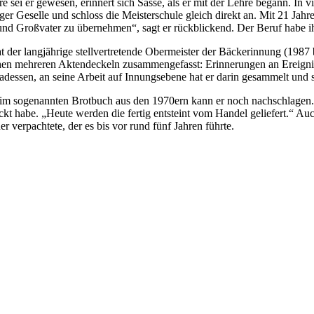
re sei er gewesen, erinnert sich Sasse, als er mit der Lehre begann. In
tiger Geselle und schloss die Meisterschule gleich direkt an. Mit 21 J
und Großvater zu übernehmen“, sagt er rückblickend. Der Beruf habe 
t der langjährige stellvertretende Obermeister der Bäckerinnung (19
en mehreren Aktendeckeln zusammengefasst: Erinnerungen an Ereigniss
adessen, an seine Arbeit auf Innungsebene hat er darin gesammelt und s
im sogenannten Brotbuch aus den 1970ern kann er noch nachschlagen. 
ckt habe. „Heute werden die fertig entsteint vom Handel geliefert.“ A
r verpachtete, der es bis vor rund fünf Jahren führte.