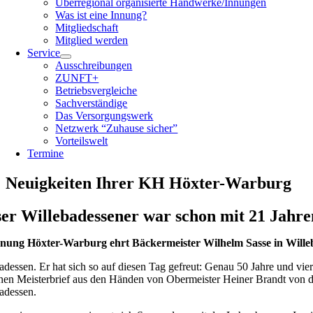
Überregional organisierte Handwerke/Innungen
Was ist eine Innung?
Mitgliedschaft
Mitglied werden
Service
Ausschreibungen
ZUNFT+
Betriebsvergleiche
Sachverständige
Das Versorgungswerk
Netzwerk “Zuhause sicher”
Vorteilswelt
Termine
Neuigkeiten Ihrer KH Höxter-Warburg
ser Willebadessener war schon mit 21 Jahre
nnung Höxter-Warburg ehrt Bäckermeister Wilhelm Sasse in Wille
adessen. Er hat sich so auf diesen Tag gefreut: Genau 50 Jahre und vi
en Meisterbrief aus den Händen von Obermeister Heiner Brandt von d
adessen.