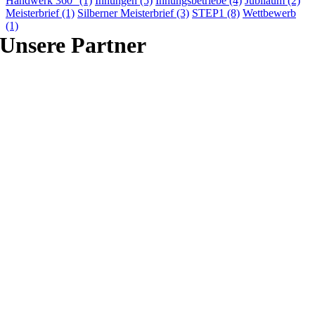
Handwerk 360°
(1)
Innungen
(5)
Innungsbetriebe
(4)
Jubiläum
(2)
Meisterbrief
(1)
Silberner Meisterbrief
(3)
STEP1
(8)
Wettbewerb
(1)
Unsere Partner