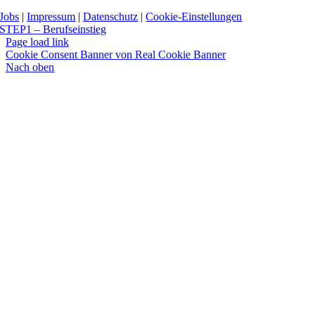
Jobs
|
Impressum
|
Datenschutz
|
Cookie-Einstellungen
STEP1 – Berufseinstieg
Page load link
Cookie Consent Banner von Real Cookie Banner
Nach oben