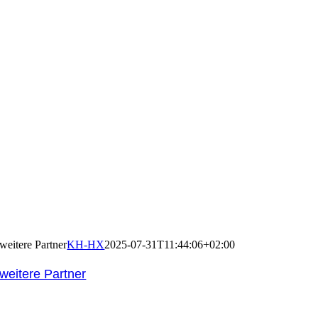
weitere Partner
KH-HX
2025-07-31T11:44:06+02:00
weitere Partner