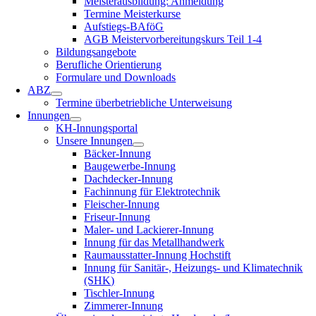
Meisterausbildung: Anmeldung
Termine Meisterkurse
Aufstiegs-BAföG
AGB Meistervorbereitungskurs Teil 1-4
Bildungsangebote
Berufliche Orientierung
Formulare und Downloads
ABZ
Termine überbetriebliche Unterweisung
Innungen
KH-Innungsportal
Unsere Innungen
Bäcker-Innung
Baugewerbe-Innung
Dachdecker-Innung
Fachinnung für Elektrotechnik
Fleischer-Innung
Friseur-Innung
Maler- und Lackierer-Innung
Innung für das Metallhandwerk
Raumausstatter-Innung Hochstift
Innung für Sanitär-, Heizungs- und Klimatechnik
(SHK)
Tischler-Innung
Zimmerer-Innung