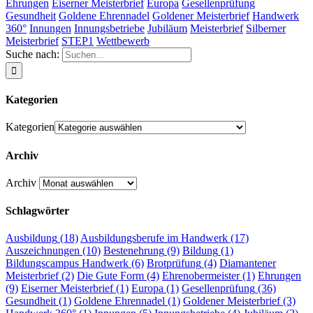
Ehrungen
Eiserner Meisterbrief
Europa
Gesellenprüfung
Gesundheit
Goldene Ehrennadel
Goldener Meisterbrief
Handwerk
360°
Innungen
Innungsbetriebe
Jubiläum
Meisterbrief
Silberner
Meisterbrief
STEP1
Wettbewerb
Suche nach:
Kategorien
Kategorien
Archiv
Archiv
Schlagwörter
Ausbildung
(18)
Ausbildungsberufe im Handwerk
(17)
Auszeichnungen
(10)
Bestenehrung
(9)
Bildung
(1)
Bildungscampus Handwerk
(6)
Brotprüfung
(4)
Diamantener
Meisterbrief
(2)
Die Gute Form
(4)
Ehrenobermeister
(1)
Ehrungen
(9)
Eiserner Meisterbrief
(1)
Europa
(1)
Gesellenprüfung
(36)
Gesundheit
(1)
Goldene Ehrennadel
(1)
Goldener Meisterbrief
(3)