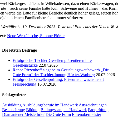
wei Bäckergeschäfte es in Willebadessen, dazu einen Bäckerwagen, der d
rte – auch seine Familie hatte Kuh, Schweine und Hühner – das Korn
en werde die Latte für kleine Betriebe deutlich höher gelegt, setzen h
e) den kleinen Familienbetrieben immer stärker zu.
Westfälische,19. Dezember 2023. Texte und Fotos aus der Neuen Westf
ext:
Neue Westfälische, Simone Flörke
Die letzten Beiträge
Erfolgreiche Tischler-Gesellen präsentieren ihre
Gesellenstücke
22.07.2026
Renee Ritzenhoff siegt beim Gestaltungswettbewerb „Die
Gute Form“ der Tischler-Innung Höxter-Warburg
20.07.2026
Erfolgreiche Gesellenprüfung: Friseurnachwuchs feiert
Freisprechung
16.07.2026
Schlagwörter
Ausbildung
Ausbildungsberufe im Handwerk
Auszeichnungen
Bestenehrung
Bildung
Bildungscampus Handwerk
Brotprüfung
Diamantener Meisterbrief
Die Gute Form
Ehrenobermeister