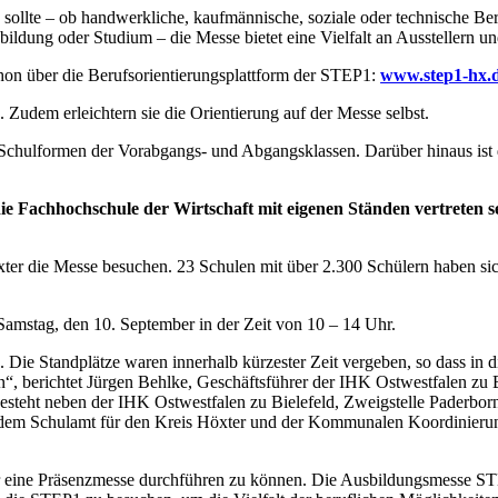
n sollte – ob handwerkliche, kaufmännische, soziale oder technische Be
ildung oder Studium – die Messe bietet eine Vielfalt an Ausstellern u
schon über die Berufsorientierungsplattform der STEP1:
www.step1-hx.
 Zudem erleichtern sie die Orientierung auf der Messe selbst.
 Schulformen der Vorabgangs- und Abgangsklassen. Darüber hinaus ist 
ie Fachhochschule der Wirtschaft mit eigenen Ständen vertreten s
er die Messe besuchen. 23 Schulen mit über 2.300 Schülern haben sic
Samstag, den 10. September in der Zeit von 10 – 14 Uhr.
 Die Standplätze waren innerhalb kürzester Zeit vergeben, so dass in 
, berichtet Jürgen Behlke, Geschäftsführer der IHK Ostwestfalen zu B
besteht neben der IHK Ostwestfalen zu Bielefeld, Zweigstelle Paderbo
, dem Schulamt für den Kreis Höxter und der Kommunalen Koordinierun
der eine Präsenzmesse durchführen zu können. Die Ausbildungsmesse STE