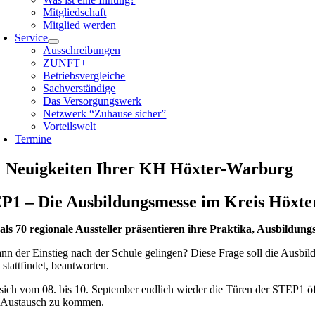
Mitgliedschaft
Mitglied werden
Service
Ausschreibungen
ZUNFT+
Betriebsvergleiche
Sachverständige
Das Versorgungswerk
Netzwerk “Zuhause sicher”
Vorteilswelt
Termine
Neuigkeiten Ihrer KH Höxter-Warburg
P1 – Die Ausbildungsmesse im Kreis Höxte
als 70 regionale Aussteller präsentieren ihre Praktika, Ausbildu
nn der Einstieg nach der Schule gelingen? Diese Frage soll die Ausb
 stattfindet, beantworten.
ich vom 08. bis 10. September endlich wieder die Türen der STEP1 öff
n Austausch zu kommen.