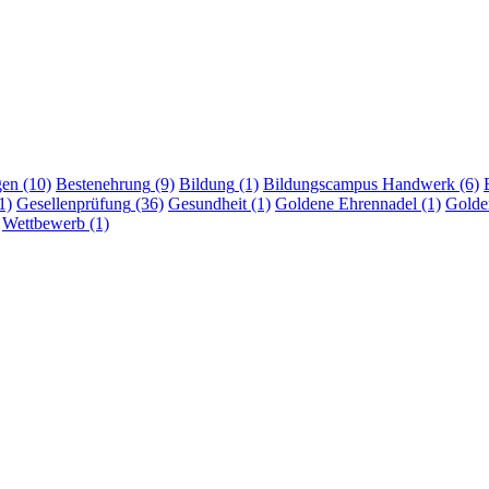
gen
(10)
Bestenehrung
(9)
Bildung
(1)
Bildungscampus Handwerk
(6)
1)
Gesellenprüfung
(36)
Gesundheit
(1)
Goldene Ehrennadel
(1)
Golden
Wettbewerb
(1)