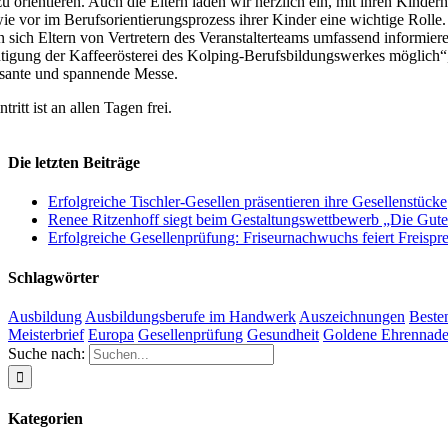
zu orientieren. Auch die Eltern laden wir herzlich ein, mit ihren Kinde
ie vor im Berufsorientierungsprozess ihrer Kinder eine wichtige Rolle.
 sich Eltern von Vertretern des Veranstalterteams umfassend informiere
tigung der Kaffeerösterei des Kolping-Berufsbildungswerkes möglich“,
ssante und spannende Messe.
tritt ist an allen Tagen frei.
Die letzten Beiträge
Erfolgreiche Tischler-Gesellen präsentieren ihre Gesellenstücke
Renee Ritzenhoff siegt beim Gestaltungswettbewerb „Die Gut
Erfolgreiche Gesellenprüfung: Friseurnachwuchs feiert Freisp
Schlagwörter
Ausbildung
Ausbildungsberufe im Handwerk
Auszeichnungen
Beste
Meisterbrief
Europa
Gesellenprüfung
Gesundheit
Goldene Ehrennade
Suche nach:
Kategorien