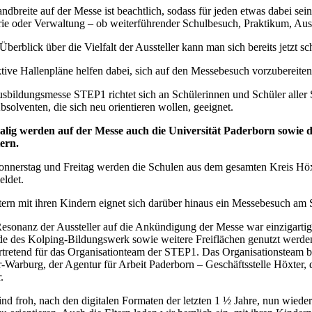
ndbreite auf der Messe ist beachtlich, sodass für jeden etwas dabei sei
rie oder Verwaltung – ob weiterführender Schulbesuch, Praktikum, Ausb
Überblick über die Vielfalt der Aussteller kann man sich bereits jetzt 
ktive Hallenpläne helfen dabei, sich auf den Messebesuch vorzubereiten.
sbildungsmesse STEP1 richtet sich an Schülerinnen und Schüler aller
bsolventen, die sich neu orientieren wollen, geeignet.
alig werden auf der Messe auch die Universität Paderborn sowie d
ern.
nerstag und Freitag werden die Schulen aus dem gesamten Kreis Höxt
ldet.
tern mit ihren Kindern eignet sich darüber hinaus ein Messebesuch am 
esonanz der Aussteller auf die Ankündigung der Messe war einzigartig.
e des Kolping-Bildungswerk sowie weitere Freiflächen genutzt werden“
ertretend für das Organisationteam der STEP1. Das Organisationsteam 
-Warburg, der Agentur für Arbeit Paderborn – Geschäftsstelle Höxter
.
ind froh, nach den digitalen Formaten der letzten 1 ½ Jahre, nun wie