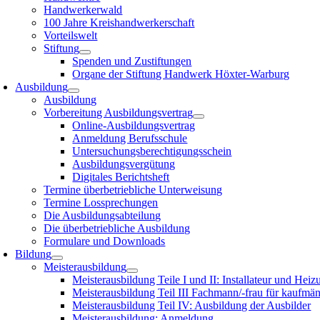
Handwerkerwald
100 Jahre Kreishandwerkerschaft
Vorteilswelt
Stiftung
Spenden und Zustiftungen
Organe der Stiftung Handwerk Höxter-Warburg
Ausbildung
Ausbildung
Vorbereitung Ausbildungsvertrag
Online-Ausbildungsvertrag
Anmeldung Berufsschule
Untersuchungsberechtigungsschein
Ausbildungsvergütung
Digitales Berichtsheft
Termine überbetriebliche Unterweisung
Termine Lossprechungen
Die Ausbildungsabteilung
Die überbetriebliche Ausbildung
Formulare und Downloads
Bildung
Meisterausbildung
Meisterausbildung Teile I und II: Installateur und Hei
Meisterausbildung Teil III Fachmann/-frau für kaufmä
Meisterausbildung Teil IV: Ausbildung der Ausbilder
Meisterausbildung: Anmeldung