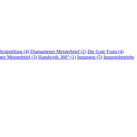
Brotprüfung
(4)
Diamantener Meisterbrief
(2)
Die Gute Form
(4)
er Meisterbrief
(3)
Handwerk 360°
(1)
Innungen
(5)
Innungsbetriebe