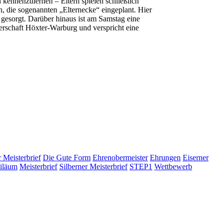
n kennenzulernen – Eltern spielen schließlich
n, die sogenannten „Elternecke“ eingeplant. Hier
 gesorgt. Darüber hinaus ist am Samstag eine
erschaft Höxter-Warburg und verspricht eine
 Meisterbrief
Die Gute Form
Ehrenobermeister
Ehrungen
Eiserner
iläum
Meisterbrief
Silberner Meisterbrief
STEP1
Wettbewerb