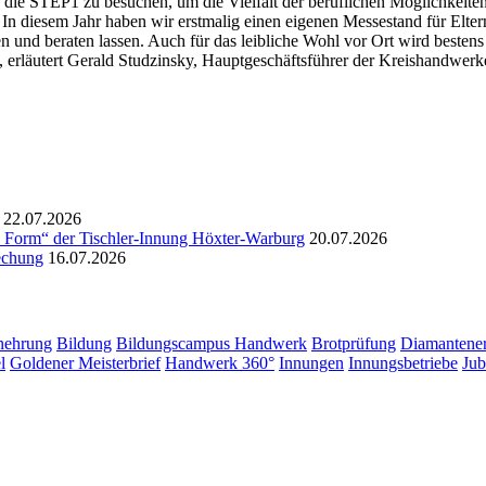
rn die STEP1 zu besuchen, um die Vielfalt der beruflichen Möglichkeite
 In diesem Jahr haben wir erstmalig einen eigenen Messestand für Elter
n und beraten lassen. Auch für das leibliche Wohl vor Ort wird bestens
 erläutert Gerald Studzinsky, Hauptgeschäftsführer der Kreishandwerk
22.07.2026
e Form“ der Tischler-Innung Höxter-Warburg
20.07.2026
rechung
16.07.2026
nehrung
Bildung
Bildungscampus Handwerk
Brotprüfung
Diamantener
l
Goldener Meisterbrief
Handwerk 360°
Innungen
Innungsbetriebe
Jub