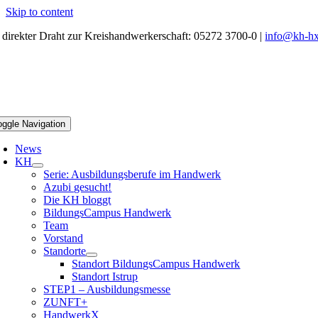
Skip to content
r direkter Draht zur Kreishandwerkerschaft: 05272 3700-0 |
info@kh-hx
oggle Navigation
News
KH
Serie: Ausbildungsberufe im Handwerk
Azubi gesucht!
Die KH bloggt
BildungsCampus Handwerk
Team
Vorstand
Standorte
Standort BildungsCampus Handwerk
Standort Istrup
STEP1 – Ausbildungsmesse
ZUNFT+
HandwerkX