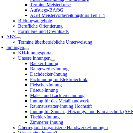
Termine Meisterkurse
Aufstiegs-BAföG
AGB Meistervorbereitungskurs Teil 1-4
Bildungsangebote
Berufliche Orientierung
Formulare und Downloads
ABZ
Termine überbetriebliche Unterweisung
Innungen
KH-Innungsportal
Unsere Innungen
Bäcker-Innung
Baugewerbe-Innung
Dachdecker-Innung
Fachinnung für Elektrotechnik
Fleischer-Innung
Friseur-Innung
Maler- und Lackierer-Innung
Innung für das Metallhandwerk
Raumausstatter-Innung Hochstift
Innung für Sanitär-, Heizungs- und Klimatechnik (SH
Tischler-Innung
Zimmerer-Innung
Überregional organisierte Handwerke/Innungen
Was ist eine Innung?