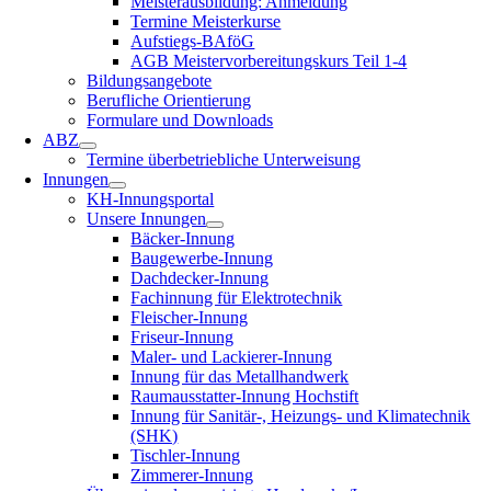
Meisterausbildung: Anmeldung
Termine Meisterkurse
Aufstiegs-BAföG
AGB Meistervorbereitungskurs Teil 1-4
Bildungsangebote
Berufliche Orientierung
Formulare und Downloads
ABZ
Termine überbetriebliche Unterweisung
Innungen
KH-Innungsportal
Unsere Innungen
Bäcker-Innung
Baugewerbe-Innung
Dachdecker-Innung
Fachinnung für Elektrotechnik
Fleischer-Innung
Friseur-Innung
Maler- und Lackierer-Innung
Innung für das Metallhandwerk
Raumausstatter-Innung Hochstift
Innung für Sanitär-, Heizungs- und Klimatechnik
(SHK)
Tischler-Innung
Zimmerer-Innung