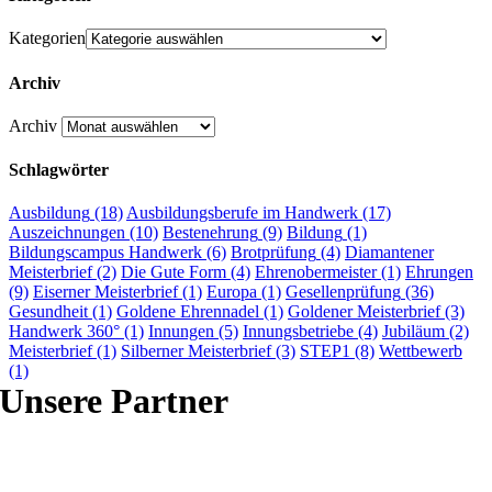
Kategorien
Archiv
Archiv
Schlagwörter
Ausbildung
(18)
Ausbildungsberufe im Handwerk
(17)
Auszeichnungen
(10)
Bestenehrung
(9)
Bildung
(1)
Bildungscampus Handwerk
(6)
Brotprüfung
(4)
Diamantener
Meisterbrief
(2)
Die Gute Form
(4)
Ehrenobermeister
(1)
Ehrungen
(9)
Eiserner Meisterbrief
(1)
Europa
(1)
Gesellenprüfung
(36)
Gesundheit
(1)
Goldene Ehrennadel
(1)
Goldener Meisterbrief
(3)
Handwerk 360°
(1)
Innungen
(5)
Innungsbetriebe
(4)
Jubiläum
(2)
Meisterbrief
(1)
Silberner Meisterbrief
(3)
STEP1
(8)
Wettbewerb
(1)
Unsere Partner