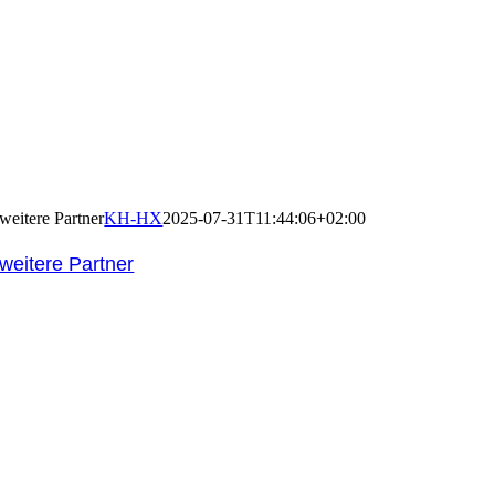
weitere Partner
KH-HX
2025-07-31T11:44:06+02:00
weitere Partner