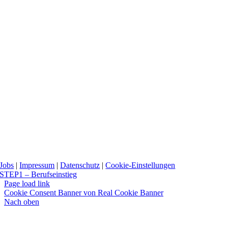
Jobs
|
Impressum
|
Datenschutz
|
Cookie-Einstellungen
STEP1 – Berufseinstieg
Page load link
Cookie Consent Banner von Real Cookie Banner
Nach oben