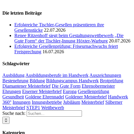
Die letzten Beiträge
Erfolgreiche Tischler-Gesellen präsentieren ihre
Gesellenstücke
22.07.2026
Renee Ritzenhoff siegt beim Gestaltungswettbewerb „Die
Gute Form“ der Tischler-Innung Höxter-Warburg
20.07.2026
Erfolgreiche Gesellenprüfung: Friseurnachwuchs feiert
Freisprechung
16.07.2026
Schlagwörter
Ausbildung
Ausbildungsberufe im Handwerk
Auszeichnungen
Bestenehrung
Bildung
Bildungscampus Handwerk
Brotprüfung
Diamantener Meisterbrief
Die Gute Form
Ehrenobermeister
Ehrungen
Eiserner Meisterbrief
Europa
Gesellenprüfung
Gesundheit
Goldene Ehrennadel
Goldener Meisterbrief
Handwerk
360°
Innungen
Innungsbetriebe
Jubiläum
Meisterbrief
Silberner
Meisterbrief
STEP1
Wettbewerb
Suche nach:
Kategorien