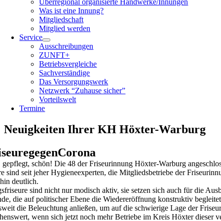
Überregional organisierte Handwerke/Innungen
Was ist eine Innung?
Mitgliedschaft
Mitglied werden
Service
Ausschreibungen
ZUNFT+
Betriebsvergleiche
Sachverständige
Das Versorgungswerk
Netzwerk “Zuhause sicher”
Vorteilswelt
Termine
Neuigkeiten Ihrer KH Höxter-Warburg
iseuregegenCorona
, gepflegt, schön! Die 48 der Friseurinnung Höxter-Warburg angeschlos
re sind seit jeher Hygieneexperten, die Mitgliedsbetriebe der Friseu
hin deutlich.
sfriseure sind nicht nur modisch aktiv, sie setzen sich auch für die Au
de, die auf politischer Ebene die Wiedereröffnung konstruktiv begleitet
weit die Beleuchtung anließen, um auf die schwierige Lage der Friseur
enswert, wenn sich jetzt noch mehr Betriebe im Kreis Höxter dieser 