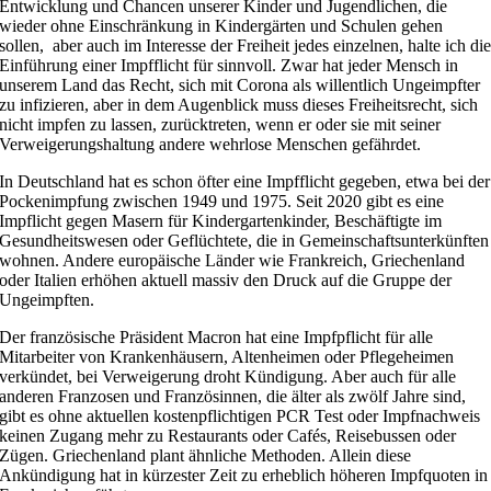
Entwicklung und Chancen unserer Kinder und Jugendlichen, die
wieder ohne Einschränkung in Kindergärten und Schulen gehen
sollen, aber auch im Interesse der Freiheit jedes einzelnen, halte ich di
Einführung einer Impfflicht für sinnvoll. Zwar hat jeder Mensch in
unserem Land das Recht, sich mit Corona als willentlich Ungeimpfter
zu infizieren, aber in dem Augenblick muss dieses Freiheitsrecht, sich
nicht impfen zu lassen, zurücktreten, wenn er oder sie mit seiner
Verweigerungshaltung andere wehrlose Menschen gefährdet.
In Deutschland hat es schon öfter eine Impfflicht gegeben, etwa bei der
Pockenimpfung zwischen 1949 und 1975. Seit 2020 gibt es eine
Impflicht gegen Masern für Kindergartenkinder, Beschäftigte im
Gesundheitswesen oder Geflüchtete, die in Gemeinschaftsunterkünften
wohnen. Andere europäische Länder wie Frankreich, Griechenland
oder Italien erhöhen aktuell massiv den Druck auf die Gruppe der
Ungeimpften.
Der französische Präsident Macron hat eine Impfpflicht für alle
Mitarbeiter von Krankenhäusern, Altenheimen oder Pflegeheimen
verkündet, bei Verweigerung droht Kündigung. Aber auch für alle
anderen Franzosen und Französinnen, die älter als zwölf Jahre sind,
gibt es ohne aktuellen kostenpflichtigen PCR Test oder Impfnachweis
keinen Zugang mehr zu Restaurants oder Cafés, Reisebussen oder
Zügen. Griechenland plant ähnliche Methoden. Allein diese
Ankündigung hat in kürzester Zeit zu erheblich höheren Impfquoten in