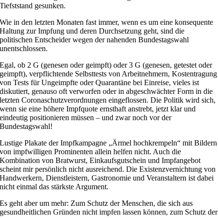
Tiefststand gesunken.
Wie in den letzten Monaten fast immer, wenn es um eine konsequente
Haltung zur Impfung und deren Durchsetzung geht, sind die
politischen Entscheider wegen der nahenden Bundestagswahl
unentschlossen.
Egal, ob 2 G (genesen oder geimpft) oder 3 G (genesen, getestet oder
geimpft), verpflichtende Selbsttests von Arbeitnehmern, Kostentragung
von Tests für Ungeimpfte oder Quarantäne bei Einreise, vieles ist
diskutiert, genauso oft verworfen oder in abgeschwächter Form in die
letzten Coronaschutzverordnungen eingeflossen. Die Politik wird sich,
wenn sie eine höhere Impfquote ernsthaft anstrebt, jetzt klar und
eindeutig positionieren müssen – und zwar noch vor der
Bundestagswahl!
Lustige Plakate der Impfkampagne „Ärmel hochkrempeln“ mit Bildern
von impfwilligen Prominenten allein helfen nicht. Auch die
Kombination von Bratwurst, Einkaufsgutschein und Impfangebot
scheint mir persönlich nicht ausreichend. Die Existenzvernichtung von
Handwerkern, Dienstleistern, Gastronomie und Veranstaltern ist dabei
nicht einmal das stärkste Argument.
Es geht aber um mehr: Zum Schutz der Menschen, die sich aus
gesundheitlichen Gründen nicht impfen lassen können, zum Schutz der