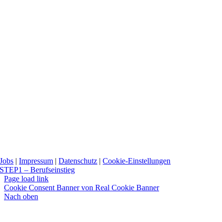
Jobs
|
Impressum
|
Datenschutz
|
Cookie-Einstellungen
STEP1 – Berufseinstieg
Page load link
Cookie Consent Banner von Real Cookie Banner
Nach oben