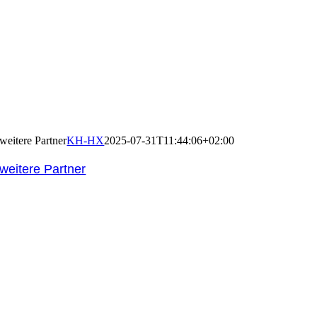
weitere Partner
KH-HX
2025-07-31T11:44:06+02:00
weitere Partner